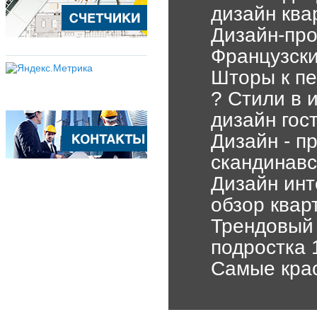
дизайн ква
Дизайн-про
Французски
Шторы к пе
? Стили в 
дизайн гост
Дизайн - п
скандинавс
Дизайн инт
обзор квар
Трендовый 
подростка 1
Самые крас