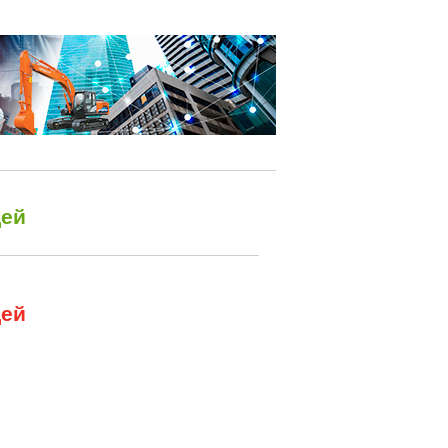
дей
дей