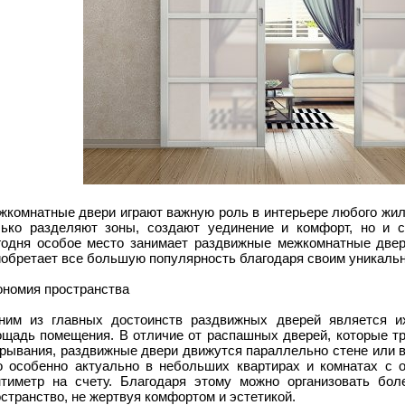
жкомнатные двери играют важную роль в интерьере любого жило
лько разделяют зоны, создают уединение и комфорт, но и 
годня особое место занимает раздвижные межкомнатные двер
иобретает все большую популярность благодаря своим уникал
ономия пространства
ним из главных достоинств раздвижных дверей является и
ощадь помещения. В отличие от распашных дверей, которые тр
крывания, раздвижные двери движутся параллельно стене или 
о особенно актуально в небольших квартирах и комнатах с 
нтиметр на счету. Благодаря этому можно организовать бол
странство, не жертвуя комфортом и эстетикой.