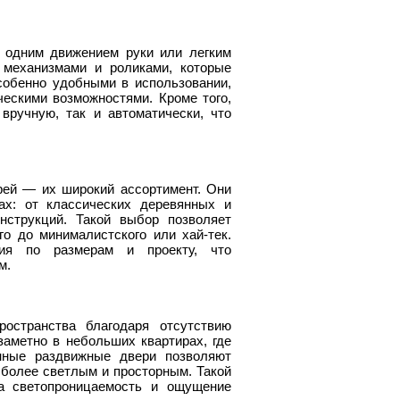
 одним движением руки или легким
 механизмами и роликами, которые
собенно удобными в использовании,
ескими возможностями. Кроме того,
вручную, так и автоматически, что
ей — их широкий ассортимент. Они
ах: от классических деревянных и
нструкций. Такой выбор позволяет
о до минималистского или хай-тек.
ния по размерам и проекту, что
м.
остранства благодаря отсутствию
аметно в небольших квартирах, где
нные раздвижные двери позволяют
р более светлым и просторным. Такой
а светопроницаемость и ощущение