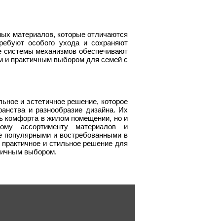
ых материалов, которые отличаются
требуют особого ухода и сохраняют
е системы механизмов обеспечивают
ым и практичным выбором для семей с
ное и эстетичное решение, которое
ранства и разнообразие дизайна. Их
ь комфорта в жилом помещении, но и
кому ассортименту материалов и
е популярными и востребованными в
 практичное и стильное решение для
личным выбором.