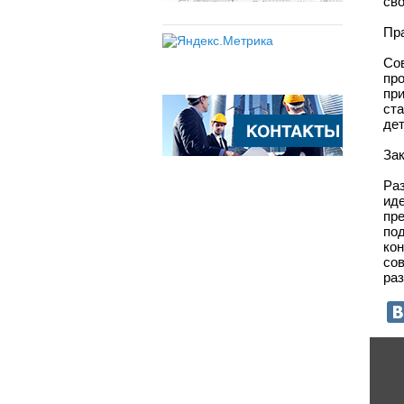
св
Пра
Со
пр
пр
ста
де
За
Ра
ид
пр
по
ко
со
ра