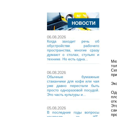
06.08.2026
Когда заходит речь об
обустройстве рабочего
пространства, многие сразу
думают о столах, стульях и
технике. Но есть одна...
Ме
то
Се
06.08.2026
пр
Обычные бумажные
стаканчики для кофе или чая
Эк
уже давно перестали быть
просто одноразовой посудой.
Од
Это часть культуры и...
пл
от
Эт
05.08.2026
са
В последние годы вопросы
про
контроля за ИТ-