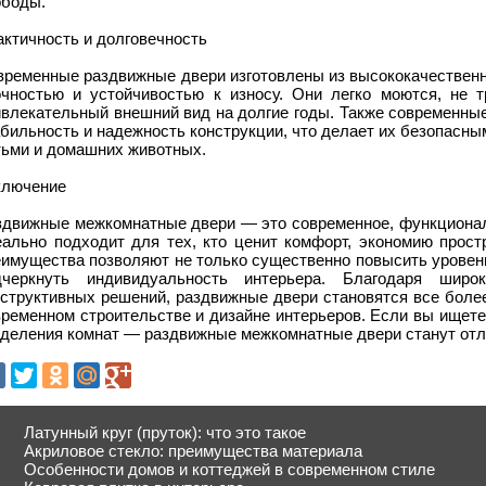
ободы.
ктичность и долговечность
временные раздвижные двери изготовлены из высококачественн
очностью и устойчивостью к износу. Они легко моются, не 
ивлекательный внешний вид на долгие годы. Также современны
бильность и надежность конструкции, что делает их безопасн
тьми и домашних животных.
ключение
здвижные межкомнатные двери — это современное, функциональ
еально подходит для тех, кто ценит комфорт, экономию прост
еимущества позволяют не только существенно повысить уровен
дчеркнуть индивидуальность интерьера. Благодаря широ
нструктивных решений, раздвижные двери становятся все боле
временном строительстве и дизайне интерьеров. Если вы ищете
зделения комнат — раздвижные межкомнатные двери станут от
Латунный круг (пруток): что это такое
Акриловое стекло: преимущества материала
Особенности домов и коттеджей в современном стиле