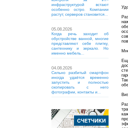
инфраструктурой встают
Удо
особенно остро. Компании
растут, серверов становится...
Ра
на
об
05.08.2026
ос
Когда речь заходит об
со
обустройстве ванной, многие
по
представляют себе плитку,
сантехнику и зеркало. Но
Мн
именно мебель...
Ещ
до
04.08.2026
ст
Сильно разбитый смартфон
га
иногда удаётся временно
Та
запустить и полностью
обе
скопировать с него
фотографии, контакты и...
Ви
Ра
тр
ка
про
эф