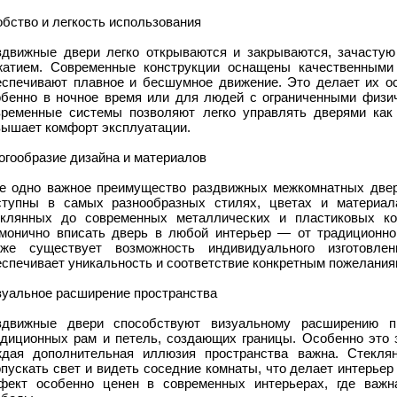
бство и легкость использования
здвижные двери легко открываются и закрываются, зачастую
жатием. Современные конструкции оснащены качественными
еспечивают плавное и бесшумное движение. Это делает их о
обенно в ночное время или для людей с ограниченными физич
временные системы позволяют легко управлять дверями как 
вышает комфорт эксплуатации.
огообразие дизайна и материалов
е одно важное преимущество раздвижных межкомнатных двер
ступны в самых разнообразных стилях, цветах и материал
еклянных до современных металлических и пластиковых ко
рмонично вписать дверь в любой интерьер — от традиционног
кже существует возможность индивидуального изготовле
спечивает уникальность и соответствие конкретным пожелания
зуальное расширение пространства
здвижные двери способствуют визуальному расширению пр
адиционных рам и петель, создающих границы. Особенно это з
ждая дополнительная иллюзия пространства важна. Стекля
пускать свет и видеть соседние комнаты, что делает интерье
фект особенно ценен в современных интерьерах, где важн