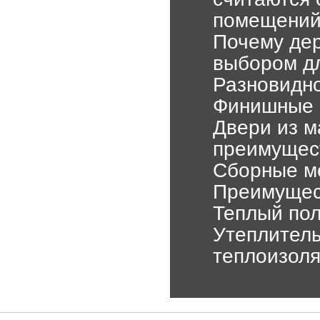
помещени
Почему де
выбором д
Разновидно
Финишные ш
Двери из м
преимущес
Сборные м
Преимущест
Теплый пол
Утеплитель
теплоизол