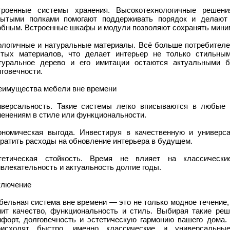
троенные системы хранения. Высокотехнологичные решен
рытыми полками помогают поддерживать порядок и делают 
обным. Встроенные шкафы и модули позволяют сохранять миним
ологичные и натуральные материалы. Всё больше потребителе
стых материалов, что делает интерьер не только стильны
туральное дерево и его имитации остаются актуальными б
говечности.
еимущества мебели вне времени
иверсальность. Такие системы легко вписываются в любые 
менениям в стиле или функциональности.
ономическая выгода. Инвестируя в качественную и универс
ратить расходы на обновление интерьера в будущем.
тетическая стойкость. Время не влияет на классическ
влекательность и актуальность долгие годы.
ключение
ельная система вне времени — это не только модное течение,
нит качество, функциональность и стиль. Выбирая такие реш
мфорт, долговечность и эстетическую гармонию вашего дома.
оисходят быстро, именно классические и универсальн