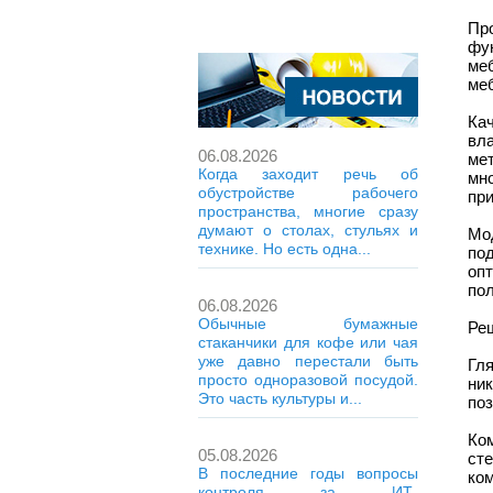
Пр
фу
ме
меб
Ка
вл
06.08.2026
ме
Когда заходит речь об
мн
обустройстве рабочего
пр
пространства, многие сразу
думают о столах, стульях и
Мо
технике. Но есть одна...
по
оп
по
06.08.2026
Обычные бумажные
Ре
стаканчики для кофе или чая
уже давно перестали быть
Гл
просто одноразовой посудой.
ни
Это часть культуры и...
поз
Ко
05.08.2026
ст
В последние годы вопросы
ко
контроля за ИТ-