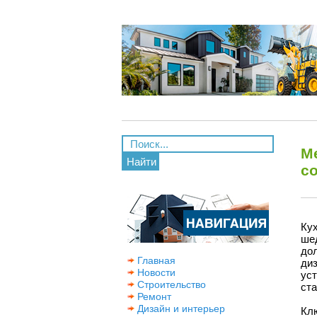
М
Найти
с
Ку
ше
дол
Главная
ди
Новости
уст
Строительство
ста
Ремонт
Дизайн и интерьер
Кл