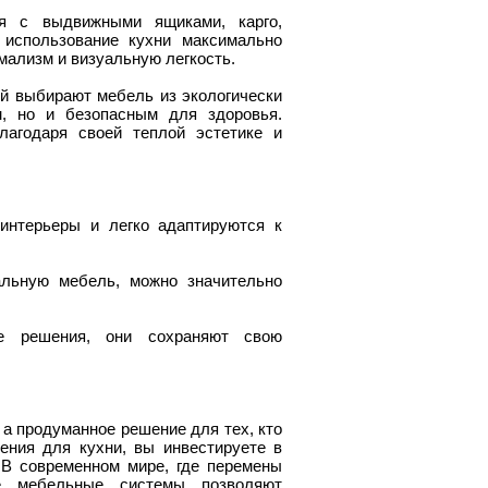
ия с выдвижными ящиками, карго,
использование кухни максимально
ализм и визуальную легкость.
й выбирают мебель из экологически
м, но и безопасным для здоровья.
лагодаря своей теплой эстетике и
интерьеры и легко адаптируются к
альную мебель, можно значительно
ие решения, они сохраняют свою
 а продуманное решение для тех, кто
ения для кухни, вы инвестируете в
 В современном мире, где перемены
ые мебельные системы позволяют