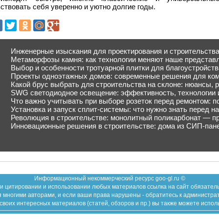
ствовать себя уверенно и уютно долгие годы.
Инженерные изыскания для проектирования и строительства
Метаморфозы камня: как технологии меняют наше представл
Выбор и особенности тротуарной плитки для благоустройств
Проекты одноэтажных домов: современные решения для ко
Какой брус выбрать для строительства на склоне: нюансы, 
SWG светодиодное освещение: эффективность, технологии 
Что важно учитывать при выборе розеток перед ремонтом: п
Установка и запуск сплит-системы: что нужно знать перед н
Революция в строительстве: монолитный поликарбонат — п
Инновационные решения в строительстве: дома из СИП-пан
Информационный некоммерческий ресурс goo-gl.ru ©
и цитировании и использовании любых материалов ссылка на сайт обязател
 многими авторами, и если ваши права нарушены - обратитесь к администра
воих интересных материалов (статей, обзоров и пр.) вы также можете испол