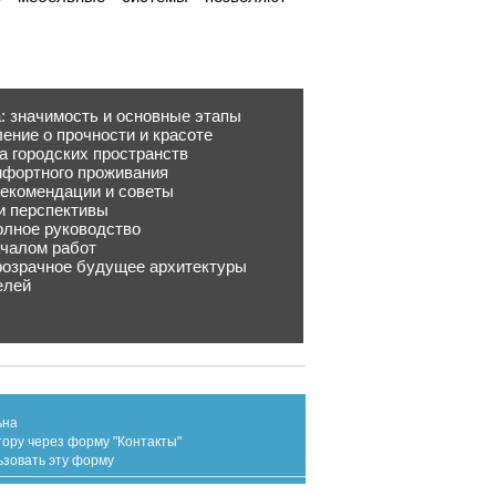
: значимость и основные этапы
ение о прочности и красоте
а городских пространств
мфортного проживания
рекомендации и советы
и перспективы
олное руководство
ачалом работ
розрачное будущее архитектуры
елей
ьна
тору через форму "Контакты"
ьзовать эту форму