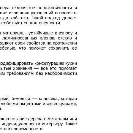
ьера склоняются к лаконичности и
твие излишних украшений позволяют
 до хай-тека. Такой подход делает
особствует ее долговечности.
 материалы, устойчивые к износу и
 ламинированных пленок, стекло и
раняют свои свойства на протяжении
ебелью, что поможет сохранить ее
модифицировать конфигурацию кухни
ытые хранения — все это помогает
вым требованиям без необходимости
рый, бежевый — классика, которая
с любыми акцентами и аксессуарами,
.
ак сочетание дерева с металлом или
индивидуальности интерьеру. Такие
сти и современности.