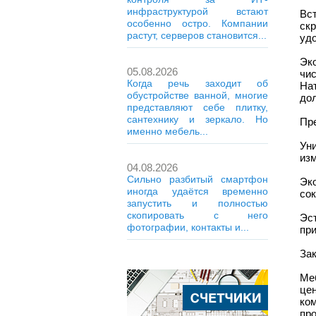
инфраструктурой встают
Вс
особенно остро. Компании
ск
растут, серверов становится...
уд
Эк
05.08.2026
чи
Когда речь заходит об
На
обустройстве ванной, многие
дол
представляют себе плитку,
сантехнику и зеркало. Но
Пр
именно мебель...
Ун
из
04.08.2026
Сильно разбитый смартфон
Эк
иногда удаётся временно
сок
запустить и полностью
скопировать с него
Эс
фотографии, контакты и...
при
За
Меб
це
ко
пр