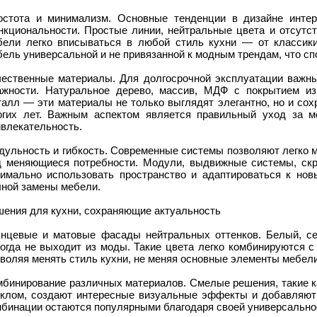
остота и минимализм. Основные тенденции в дизайне интер
нкциональности. Простые линии, нейтральные цвета и отсутс
бели легко вписываться в любой стиль кухни — от классики
ель универсальной и не привязанной к модным трендам, что сп
чественные материалы. Для долгосрочной эксплуатации важны
ажности. Натуральное дерево, массив, МДФ с покрытием из
талл — эти материалы не только выглядят элегантно, но и сох
огих лет. Важным аспектом является правильный уход за м
ивлекательность.
дульность и гибкость. Современные системы позволяют легко 
д меняющиеся потребности. Модули, выдвижные системы, скр
тимально использовать пространство и адаптироваться к но
лной замены мебели.
шения для кухни, сохраняющие актуальность
янцевые и матовые фасады нейтральных оттенков. Белый, се
когда не выходит из моды. Такие цвета легко комбинируются 
воляя менять стиль кухни, не меняя основные элементы мебели
мбинирование различных материалов. Смелые решения, такие к
еклом, создают интересные визуальные эффекты и добавляют 
мбинации остаются популярными благодаря своей универсально