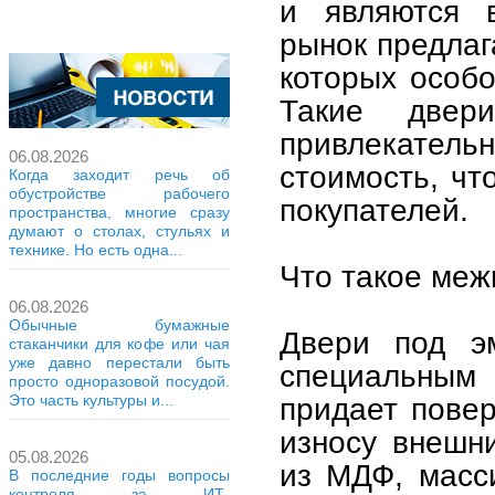
и являются 
рынок предлаг
которых особ
Такие двер
привлекател
06.08.2026
стоимость, чт
Когда заходит речь об
обустройстве рабочего
покупателей.
пространства, многие сразу
думают о столах, стульях и
технике. Но есть одна...
Что такое меж
06.08.2026
Обычные бумажные
Двери под э
стаканчики для кофе или чая
уже давно перестали быть
специальным
просто одноразовой посудой.
придает повер
Это часть культуры и...
износу внешн
05.08.2026
из МДФ, масси
В последние годы вопросы
контроля за ИТ-