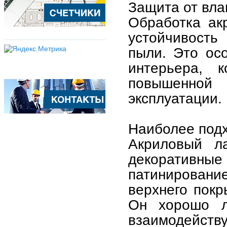
Защита от вла
Обработка ак
устойчивость
пыли. Это ос
интерьера, к
повышенно
эксплуатации.
Наиболее подх
Акриловый ла
декоративны
патинирование
верхнего покр
Он хорошо л
взаимодейству