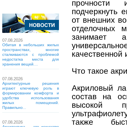
прочности 
подчеркнуть е
от внешних во
отделочных м
занимает 
07.08.2026
универсальное
Обитая в небольших жилых
пространствах, многие
качественной 
сталкиваются с проблемой
недостатка места для
хранения вещей....
Что такое акр
07.08.2026
Архитектурные решения
Акриловый ла
играют ключевую роль в
формировании комфорта и
состав на ос
удобства использования
высокой пр
жилых помещений.
Правильно...
ультрафиоле
также быс
07.08.2026
Архитектура — это искусство