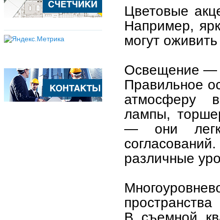
Цветовые акце
Например, ярк
могут оживить
Освещение — 
Правильное о
атмосферу в
лампы, торше
— они легк
согласований.
различные уро
Многоуров
пространства
В съемной кв