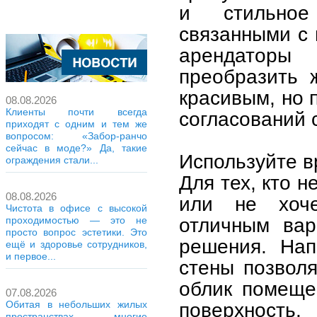
и стильное
связанными с
арендаторы
преобразить 
красивым, но 
08.08.2026
Клиенты почти всегда
согласований 
приходят с одним и тем же
вопросом: «Забор-ранчо
сейчас в моде?» Да, такие
Используйте 
ограждения стали...
Для тех, кто н
08.08.2026
или не хоче
Чистота в офисе с высокой
отличным вар
проходимостью — это не
просто вопрос эстетики. Это
решения. Нап
ещё и здоровье сотрудников,
и первое...
стены позвол
облик помеще
07.08.2026
поверхность.
Обитая в небольших жилых
пространствах, многие