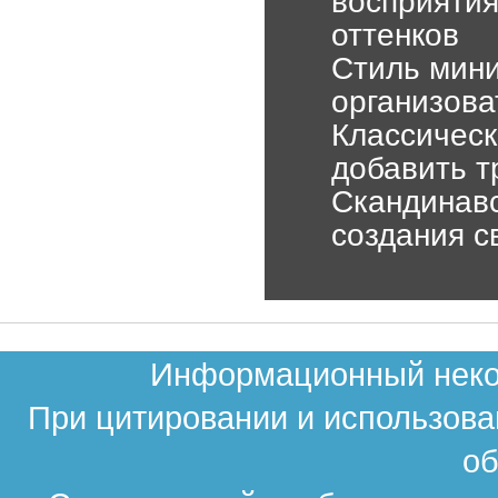
восприятия
оттенков
Стиль мини
организова
Классическ
добавить т
Скандинавс
создания с
Информационный неком
При цитировании и использова
об