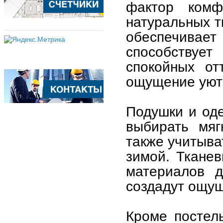
фактор комф
натуральных тк
обеспечива
способствует
спокойных от
ощущение уюта
Подушки и од
выбирать мяг
также учитыва
зимой. Ткане
материалов д
создадут ощу
Кроме постел