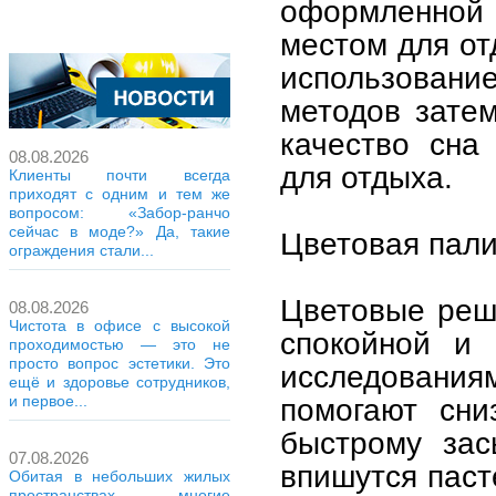
оформленной
местом для от
использован
методов зате
качество сна
08.08.2026
для отдыха.
Клиенты почти всегда
приходят с одним и тем же
вопросом: «Забор-ранчо
сейчас в моде?» Да, такие
Цветовая пали
ограждения стали...
Цветовые реш
08.08.2026
Чистота в офисе с высокой
спокойной и 
проходимостью — это не
просто вопрос эстетики. Это
исследовани
ещё и здоровье сотрудников,
помогают сни
и первое...
быстрому зас
07.08.2026
впишутся паст
Обитая в небольших жилых
пространствах, многие