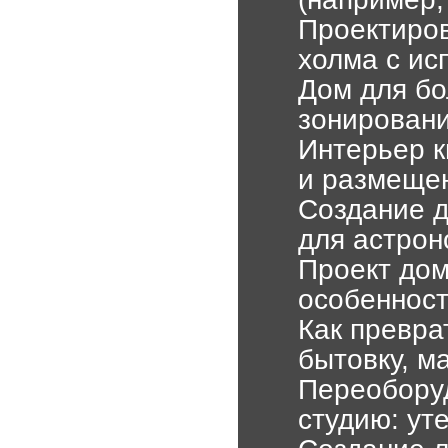
Проектиров
холма с ис
Дом для бо
зонировани
Интерьер к
и размеще
Создание 
для астрон
Проект дом
особенност
Как превра
бытовку, м
Переоборуд
студию: ут