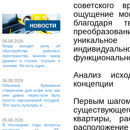
советского в
ощущение мон
благодаря 
преобразовани
уникально
06.08.2026
Когда заходит речь об
индивидуальн
обустройстве рабочего
функционально
пространства, многие сразу
думают о столах, стульях и
технике. Но есть одна...
Анализ исхо
06.08.2026
концепции
Обычные бумажные
стаканчики для кофе или чая
уже давно перестали быть
Первым шагом 
просто одноразовой посудой.
Это часть культуры и...
существующег
квартиры, ра
05.08.2026
расположение
В последние годы вопросы
контроля за ИТ-