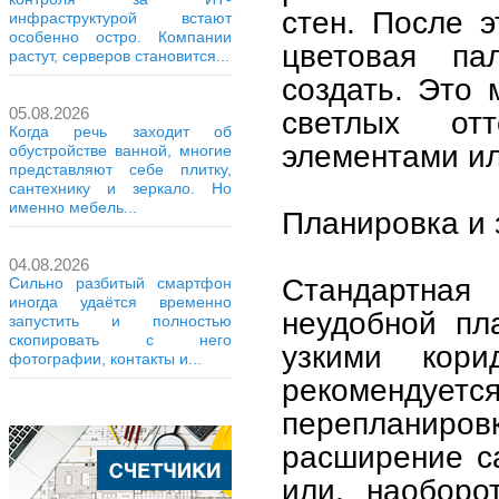
стен. После 
инфраструктурой встают
особенно остро. Компании
цветовая па
растут, серверов становится...
создать. Это
05.08.2026
светлых от
Когда речь заходит об
элементами ил
обустройстве ванной, многие
представляют себе плитку,
сантехнику и зеркало. Но
именно мебель...
Планировка и
04.08.2026
Стандартна
Сильно разбитый смартфон
иногда удаётся временно
неудобной пл
запустить и полностью
скопировать с него
узкими кор
фотографии, контакты и...
рекоменду
перепланиров
расширение са
или, наоборо