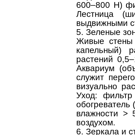
600–800 Н) фи
Лестница (ш
выдвижными ст
5. Зеленые зо
Живые стены 
капельный) р
растений 0,5–
Аквариум (об
служит перег
визуально рас
Уход: фильтр
обогреватель 
влажности > 
воздухом.
6. Зеркала и 