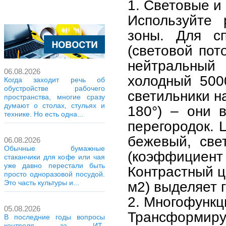
1. Световые и
Используйте
зоны. Для с
(световой пот
нейтральный
06.08.2026
холодный 500
Когда заходит речь об
обустройстве рабочего
светильники н
пространства, многие сразу
думают о столах, стульях и
180°) – они 
технике. Но есть одна...
перегородок. 
бежевый, све
06.08.2026
Обычные бумажные
(коэффициент
стаканчики для кофе или чая
уже давно перестали быть
Контрастный ц
просто одноразовой посудой.
м2) выделяет 
Это часть культуры и...
2. Многофунк
05.08.2026
Трансформи
В последние годы вопросы
контроля за ИТ-