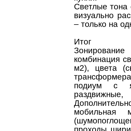
Светлые тона 
визуально ра
– только на о
Итог
Зонировани
комбинация св
м2), цвета (
трансформера
подиум с ящ
раздвижны
Дополнитель
мобильная м
(шумопоглоще
проходы ширин