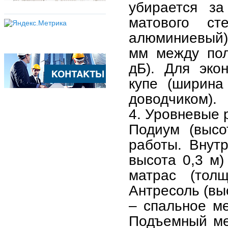
убирается за
матового с
алюминиевый)
мм между пол
дБ). Для эко
купе (ширина
доводчиком).
4. Уровневые 
Подиум (высо
работы. Внут
высота 0,3 м
матрас (тол
Антресоль (выс
– спальное ме
Подъемный ме