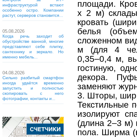
площади. Кров
инфраструктурой встают
особенно остро. Компании
x 2 м) склады
растут, серверов становится...
кровать (шири
белья (объе
05.08.2026
Когда речь заходит об
сложенном виде
обустройстве ванной, многие
представляют себе плитку,
м (для 4 чел
сантехнику и зеркало. Но
0,35–0,4 м, в
именно мебель...
гостиную, одн
04.08.2026
декора. Пуф
Сильно разбитый смартфон
иногда удаётся временно
заменяют журн
запустить и полностью
3. Шторы, шир
скопировать с него
фотографии, контакты и...
Текстильные п
изолируют сп
(длина 2–3 м) 
пола. Ширма (