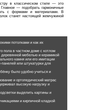
стру в классическом стиле — это
. Главное — подобрать гармоничные
вать с формами и материалами. В
толок станет настоящей жемчужиной
зкими потолками и как их
о пола в частном доме с котлом
м, деревянной мебелью и керамикой
ального камня или его имитации
ч-панелей или штукатурки для
ебёнку было удобно учиться и
нование и ортопедический матрас
держивал высокую нагрузку и
подсветки выделить картины и
уникациями и кирпичной кладкой