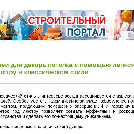
деи для декора потолка с помощью лепнин
юстру в классическом стиле
ассический стиль в интерьере всегда ассоциируется с изыскан
талей. Особое место в таком дизайне занимает оформление по
ементом, придающим помещению завершённый и гармоничн
зеток под люстру позволяет создать эффектный и роскошн
странства и сделать его по-настоящему уникальным.
нина как элемент классического декора