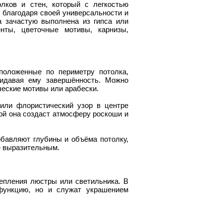
лков и стен, который с легкостью
 благодаря своей универсальности и
а зачастую выполнена из гипса или
нты, цветочные мотивы, карнизы,
оложенные по периметру потолка,
ридавая ему завершённость. Можно
ческие мотивы или арабески.
или флористический узор в центре
ой она создаст атмосферу роскоши и
бавляют глубины и объёма потолку,
е выразительным.
епления люстры или светильника. В
функцию, но и служат украшением