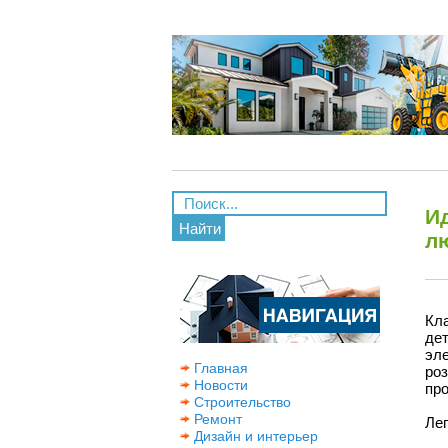
И
Найти
л
Кл
де
эл
Главная
ро
Новости
про
Строительство
Ремонт
Леп
Дизайн и интерьер