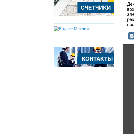
Де
во
эл
ре
пр