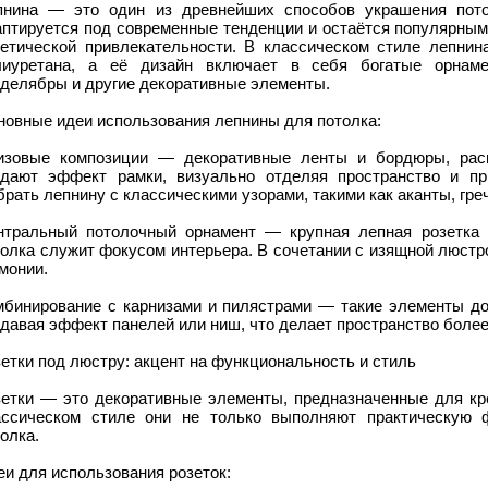
пнина — это один из древнейших способов украшения пото
аптируется под современные тенденции и остаётся популярным
тетической привлекательности. В классическом стиле лепнин
лиуретана, а её дизайн включает в себя богатые орнаме
нделябры и другие декоративные элементы.
новные идеи использования лепнины для потолка:
изовые композиции — декоративные ленты и бордюры, расп
здают эффект рамки, визуально отделяя пространство и п
рать лепнину с классическими узорами, такими как аканты, гре
нтральный потолочный орнамент — крупная лепная розетка 
толка служит фокусом интерьера. В сочетании с изящной люстр
монии.
мбинирование с карнизами и пилястрами — такие элементы до
здавая эффект панелей или ниш, что делает пространство боле
етки под люстру: акцент на функциональность и стиль
зетки — это декоративные элементы, предназначенные для кр
ассическом стиле они не только выполняют практическую 
олка.
и для использования розеток: