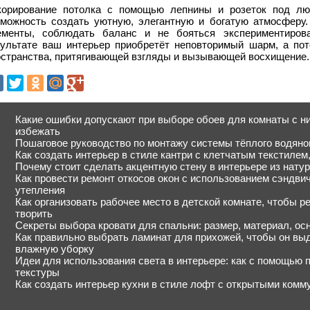
корирование потолка с помощью лепнины и розеток под лю
зможность создать уютную, элегантную и богатую атмосферу
ементы, соблюдать баланс и не бояться экспериментиро
зультате ваш интерьер приобретёт неповторимый шарм, а по
остранства, притягивающей взгляды и вызывающей восхищение.
Какие ошибки допускают при выборе обоев для комнаты с ни
избежать
Пошаговое руководство по монтажу системы тёплого водяног
Как создать интерьер в стиле кантри с клетчатым текстиле
Почему стоит сделать акцентную стену в интерьере из натур
Как провести ремонт откосов окон с использованием сэндви
утепления
Как организовать рабочее место в детской комнате, чтобы р
творить
Секреты выбора кровати для спальни: размер, материал, ос
Как правильно выбрать ламинат для прихожей, чтобы он вы
влажную уборку
Идеи для использования света в интерьере: как с помощью 
текстуры
Как создать интерьер кухни в стиле лофт с открытыми комм