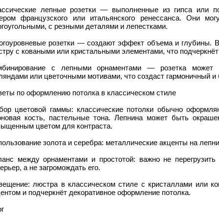
ассические лепные розетки — выполненные из гипса или по
ером французского или итальянского ренессанса. Они мог
гоугольными, с резными деталями и лепестками.
огоуровневые розетки — создают эффект объема и глубины. В
тру с коваными или кристальными элементами, что подчеркнёт
мбинирование с лепными орнаментами — розетка может 
ляндами или цветочными мотивами, что создаст гармоничный и 
веты по оформлению потолка в классическом стиле
бор цветовой гаммы: классические потолки обычно оформля
оновая кость, пастельные тона. Лепнина может быть окраше
сыщенным цветом для контраста.
ользование золота и серебра: металлические акценты на лепни
ланс между орнаментами и простотой: важно не перегрузить
ерьер, а не загромождать его.
вещение: люстра в классическом стиле с кристаллами или к
ентом и подчеркнёт декоративное оформление потолка.
ог