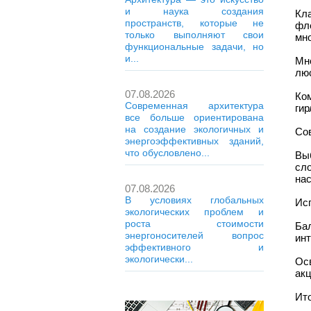
и наука создания
Кл
пространств, которые не
фл
только выполняют свои
мно
функциональные задачи, но
и...
Мн
люс
07.08.2026
Ко
Современная архитектура
гир
все больше ориентирована
на создание экологичных и
Со
энергоэффективных зданий,
что обусловлено...
Вы
сл
на
07.08.2026
В условиях глобальных
Исп
экологических проблем и
роста стоимости
Ба
энергоносителей вопрос
инт
эффективного и
экологически...
Ос
акц
Ит