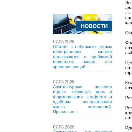
Ле
ад
эс
по
ка
Ос
07.08.2026
Фр
Обитая в небольших жилых
со
пространствах, многие
выб
сталкиваются с проблемой
недостатка места для
Це
хранения вещей....
по
гар
07.08.2026
Ко
Архитектурные решения
со
играют ключевую роль в
формировании комфорта и
Роз
удобства использования
жилых помещений.
Ро
Правильно...
кл
пот
07.08.2026
Иде
Архитектура — это искусство