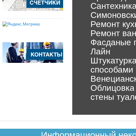
Сантехника
Симоновск
Ремонт кух
Ремонт ван
Фасданые п
Лайн
Штукатурка
способами
Венецианск
Облицовка 
стены туал
Информационный неком