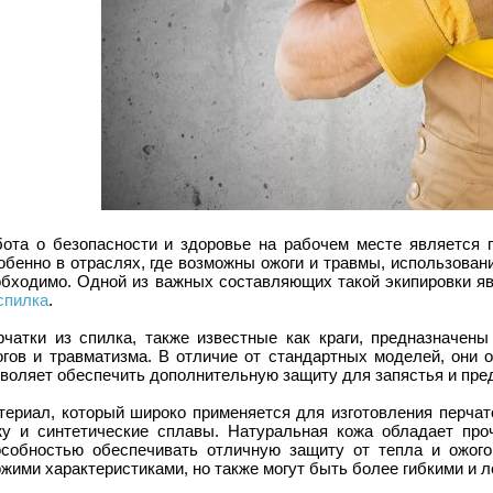
бота о безопасности и здоровье на рабочем месте является п
обенно в отраслях, где возможны ожоги и травмы, использован
обходимо. Одной из важных составляющих такой экипировки я
спилка
.
рчатки из спилка, также известные как краги, предназначен
огов и травматизма. В отличие от стандартных моделей, они 
зволяет обеспечить дополнительную защиту для запястья и пре
териал, который широко применяется для изготовления перчат
жу и синтетические сплавы. Натуральная кожа обладает про
особностью обеспечивать отличную защиту от тепла и ожого
жими характеристиками, но также могут быть более гибкими и л