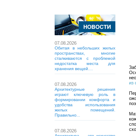
07.08.2026
Обитая в небольших жилых
пространствах, многие
сталкиваются с проблемой
недостатка места для
За
хранения вещей....
Ос
не
из 
07.08.2026
Архитектурные решения
Пе
играют ключевую роль в
ож
формировании комфорта и
по
удобства использования
жилых помещений.
Ма
Правильно...
ко
сп
схо
07.08.2026
Архитектура — это искусство