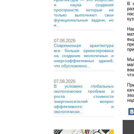
В 
и наука создания
ра
пространств, которые не
нас
только выполняют свои
куз
функциональные задачи, но
и...
На
ма
вы
07.08.2026
пр
Современная архитектура
при
все больше ориентирована
на создание экологичных и
Мы
энергоэффективных зданий,
ма
что обусловлено...
ва
что
07.08.2026
Пр
В условиях глобальных
ка
экологических проблем и
за
роста стоимости
на
энергоносителей вопрос
эффективного и
экологически...