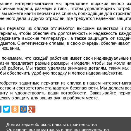
нашем интернет-магазине мы предлагаем широкий выбор из
зличные модели, размеры и типы, чтобы удовлетворить потреб
 вы можете найти перчатки из спилка, подходящие для строител
нечного дела и других отраслей, где требуется надежная защита
ши перчатки из спилка отличаются высоким качеством и п
териалы, чтобы обеспечить долговечность и надежность каждо
держивать высокие температуры, а также защищать от воздей
едметов. Синтетические сплавы, в свою очередь, обеспечивают
 ношении.
 понимаем, что каждый работник имеет свои индивидуальные п
газин предлагает разные размеры и модели, чтобы вы могли н
шей работы. Мы также уделяем внимание деталям, таким как к
бы обеспечить удобную посадку и легкое надевание/снятие.
иобретая защитные перчатки из спилка в нашем интернет-мага
честве и соответствии стандартам безопасности. Мы делаем вс
щиту и удовлетворить ваши потребности. Заказывайте перча
дежную защиту для ваших рук на рабочем месте.
Дом из керамоблоков: плюсы строительства
Ортопедические матрасы: в чем их преимущества