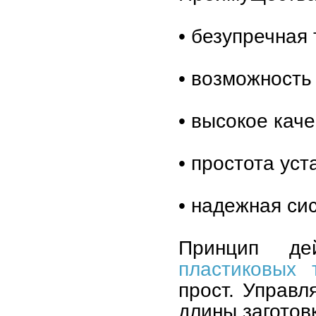
• безупречная 
• возможность
• высокое каче
• простота ус
• надежная си
Принцип д
пластиковых 
прост. Управл
длины заготов