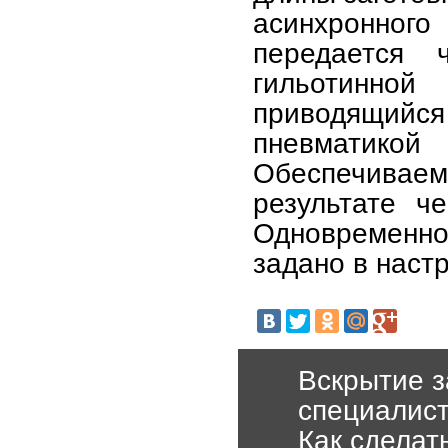
асинхронног
передается 
гильотинн
приводящий
пневматико
Обеспечиваем
результате ч
Одновременно
задано в наст
Вскрытие з
специалис
Как сделат