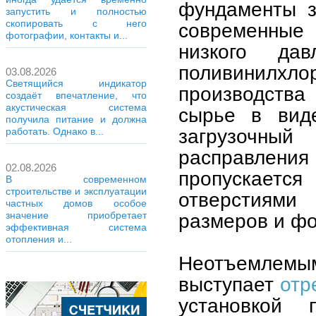
фундаменты з
запустить и полностью
скопировать с него
современные
фотографии, контакты и...
низкого дав
поливинилхлор
03.08.2026
Светящийся индикатор
производства
создаёт впечатление, что
акустическая система
сырье в вид
получила питание и должна
загрузочный
работать. Однако в...
расправлени
02.08.2026
пропускает
В современном
строительстве и эксплуатации
отверстиями
частных домов особое
размеров и ф
значение приобретает
эффективная система
отопления и...
Неотъемлем
выступает
отр
установкой 