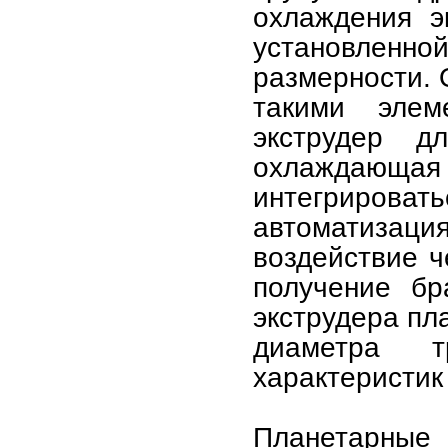
охлаждения э
установлен
размерности. 
такими элем
экструдер д
охлаждающая
интегрироват
автоматизац
воздействие ч
получение бр
экструдера пл
диаметра т
характеристик
Планетарн