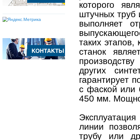
которого явл
штучных труб 
выполняет от
выпускающегос
таких этапов,
станок явля
производству
других синте
гарантирует п
с фаской или 
450 мм. Мощно
Эксплуатация
линии позвол
трубу или др