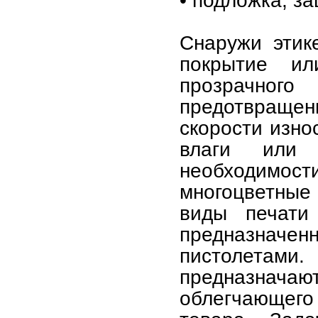
Снаружи этик
покрытие и
прозрачного
предотвраще
скорости изно
влаги или 
необходимост
многоцветные
виды печат
предназначенн
пистолетам
предназнач
облегчающего