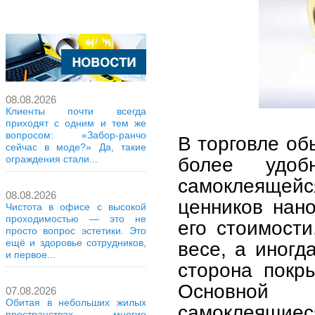
08.08.2026
Клиенты почти всегда
приходят с одним и тем же
вопросом: «Забор-ранчо
В торговле об
сейчас в моде?» Да, такие
более удо
ограждения стали...
самоклеящейс
08.08.2026
ценников нан
Чистота в офисе с высокой
проходимостью — это не
его стоимости
просто вопрос эстетики. Это
ещё и здоровье сотрудников,
весе, а иногд
и первое...
сторона покр
Основной 
07.08.2026
Обитая в небольших жилых
самоклеящи
пространствах, многие