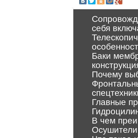
Cопровожде
себя включ
Телескопич
особенност
Баки мембр
конструкци
Почему вы
Фронтальны
спецтехник
Главные п
Гидроцилин
В чем преи
Осушители 