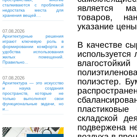
сталкиваются с проблемой
является ма
недостатка места для
товаров, на
хранения вещей....
указание цены
07.08.2026
Архитектурные решения
играют ключевую роль в
В качестве сы
формировании комфорта и
используется 
удобства использования
жилых помещений.
влагостой
Правильно...
полиэтиленова
07.08.2026
полиэстер. Б
Архитектура — это искусство
распростран
и наука создания
пространств, которые не
сбалансирова
только выполняют свои
функциональные задачи, но
пластиковые 
и...
складской де
подвержена н
воздуха в про