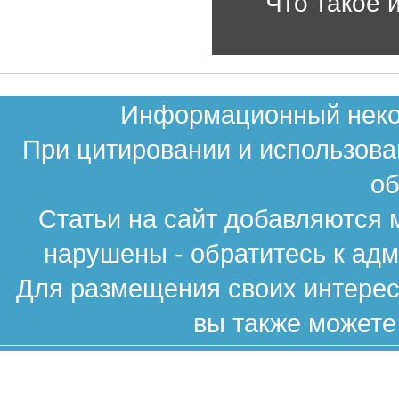
Что такое 
Информационный неком
При цитировании и использова
об
Статьи на сайт добавляются 
нарушены - обратитесь к ад
Для размещения своих интересн
вы также можете