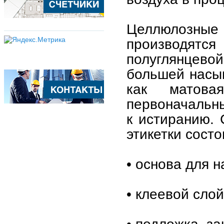
Целлюлозные 
производят
полуглянцево
большей насыщ
как матова
первоначальны
к истиранию. 
этикетки состо
• основа для 
• клеевой слой
• подложка, з