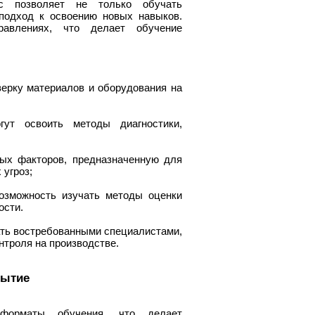
с позволяет не только обучать
 подход к освоению новых навыков.
равлениях, что делает обучение
верку материалов и оборудования на
гут освоить методы диагностики,
ых факторов, предназначенную для
 угроз;
возможность изучать методы оценки
ости.
ать востребованными специалистами,
нтроля на производстве.
рытие
 форматы обучения, что делает