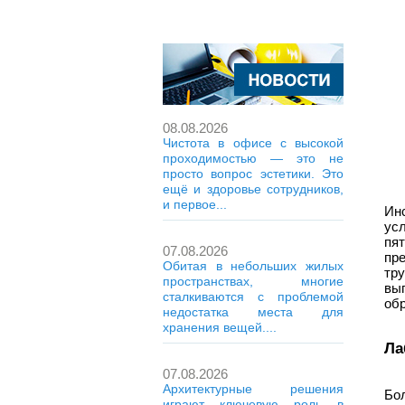
08.08.2026
Чистота в офисе с высокой
проходимостью — это не
просто вопрос эстетики. Это
ещё и здоровье сотрудников,
и первое...
Ин
ус
пя
07.08.2026
пр
Обитая в небольших жилых
тр
пространствах, многие
вы
сталкиваются с проблемой
обр
недостатка места для
хранения вещей....
Ла
07.08.2026
Архитектурные решения
Бо
играют ключевую роль в