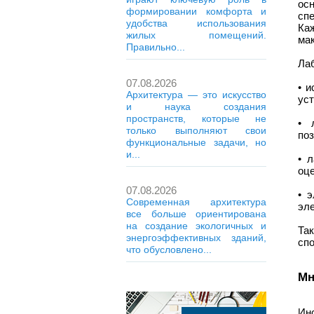
ос
формировании комфорта и
сп
удобства использования
Ка
жилых помещений.
ма
Правильно...
Ла
07.08.2026
• 
Архитектура — это искусство
уст
и наука создания
пространств, которые не
• 
только выполняют свои
по
функциональные задачи, но
и...
• 
оце
07.08.2026
• 
Современная архитектура
эле
все больше ориентирована
на создание экологичных и
Та
энергоэффективных зданий,
спо
что обусловлено...
Мн
Ин