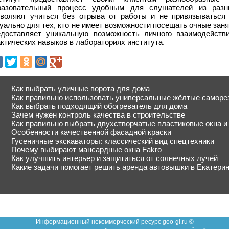
разовательный процесс удобным для слушателей из разн
зволяют учиться без отрыва от работы и не привязываться 
уально для тех, кто не имеет возможности посещать очные заня
едоставляет уникальную возможность личного взаимодейств
ктических навыков в лабораториях института.
Как выбрать уличные ворота для дома
Как правильно использовать универсальные жёлтые саморе
Как выбрать подходящий обогреватель для дома
Зачем нужен контроль качества в строительстве
Как правильно выбрать двухстворчатые пластиковые окна и 
Особенности качественной фасадной краски
Гусеничные экскаваторы: классический вид спецтехники
Почему выбирают мансардные окна Fakro
Как улучшить интерьер и защититься от солнечных лучей
Какие задачи помогает решить аренда автовышки в Екатери
Информационный некоммерческий ресурс goo-gl.ru ©