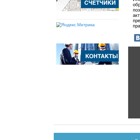
об
по
акт
пр
пра