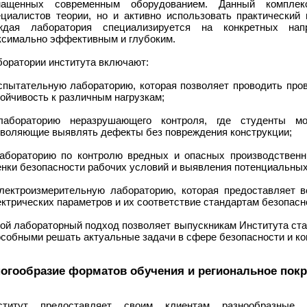
нащенных современным оборудованием. Данный комплек
ециалистов теории, но и активно использовать практический
ждая лаборатория специализируется на конкретных нап
ксимально эффективным и глубоким.
боратории института включают:
испытательную лабораторию, которая позволяет проводить про
ойчивость к различным нагрузкам;
лабораторию неразрушающего контроля, где студенты мо
зволяющие выявлять дефекты без повреждения конструкции;
лабораторию по контролю вредных и опасных производственн
нки безопасности рабочих условий и выявления потенциальных
электроизмерительную лабораторию, которая предоставляет 
ктрических параметров и их соответствие стандартам безопасн
кой лабораторный подход позволяет выпускникам Института ст
собными решать актуальные задачи в сфере безопасности и ко
огообразие форматов обучения и региональное пок
ститут предоставляет своим клиентам разнообразные