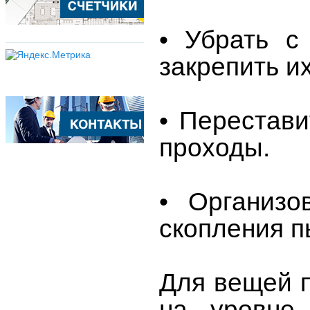
• Убрать с
закрепить и
• Перестави
проходы.
• Организ
скопления п
Для вещей п
на уровне 