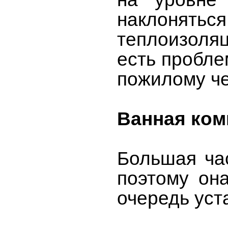
наклонятьс
теплоизоляц
есть пробле
пожилому че
Ванная ком
Большая ча
поэтому он
очередь уст