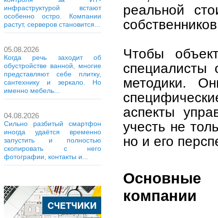
реальной сто
инфраструктурой встают
особенно остро. Компании
собственников
растут, серверов становится...
05.08.2026
Чтобы объект
Когда речь заходит об
специалисты 
обустройстве ванной, многие
представляют себе плитку,
методики. Он
сантехнику и зеркало. Но
именно мебель...
специфическ
аспекты упра
04.08.2026
учесть не тол
Сильно разбитый смартфон
иногда удаётся временно
но и его персп
запустить и полностью
скопировать с него
фотографии, контакты и...
Основные 
компании