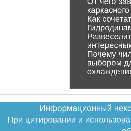
От чего за
каркасного
Как сочета
Гидродина
Развесели
интересны
Почему чил
выбором д
охлаждени
Информационный неком
При цитировании и использова
об