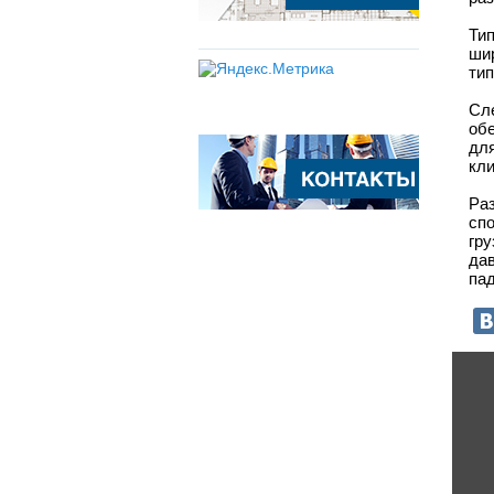
Тип
ши
тип
Сл
обе
дл
кл
Ра
сп
гр
да
пад