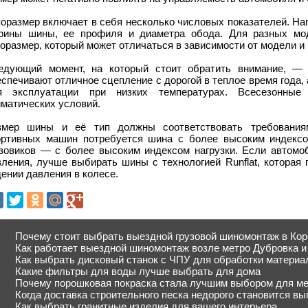
оразмер включает в себя несколько числовых показателей. На
рины шины, ее профиля и диаметра обода. Для разных мод
оразмер, который может отличаться в зависимости от модели и 
едующий момент, на который стоит обратить внимание, — 
спечивают отличное сцепление с дорогой в теплое время года
я эксплуатации при низких температурах. Всесезонны
иматических условий.
змер шины и её тип должны соответствовать требования
ортивных машин потребуется шина с более высоким индексом
узовиков — с более высоким индексом нагрузки. Если автомо
вления, лучше выбирать шины с технологией Runflat, которая
ении давления в колесе.
Почему стоит выбрать выездной грузовой шиномонтаж в Ко
Как работает выездной шиномонтаж возле метро Дубровка и
Как выбрать дисковый станок с ЧПУ для обработки материа
Какие фильтры для воды лучше выбрать для дома
Почему порошковая покраска стала лучшим выбором для м
Когда доставка строительного песка недорого становится вы
Как выбрать гранитные изделия для вашего интерьера