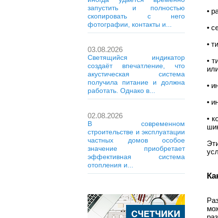
запустить и полностью
• р
скопировать с него
фотографии, контакты и...
• с
• т
03.08.2026
Светящийся индикатор
• т
создаёт впечатление, что
или
акустическая система
получила питание и должна
• и
работать. Однако в...
• и
02.08.2026
• к
В современном
шин
строительстве и эксплуатации
частных домов особое
Эт
значение приобретает
усл
эффективная система
отопления и...
Ка
Ра
мо
раз