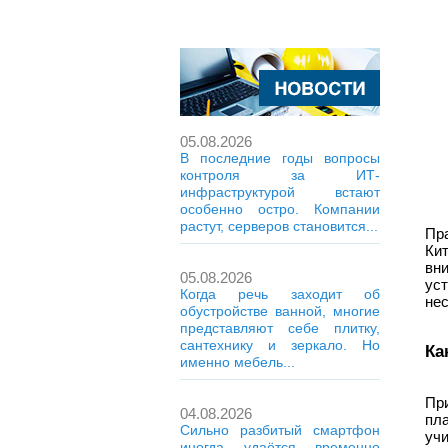
05.08.2026
В последние годы вопросы
контроля за ИТ-
инфраструктурой встают
особенно остро. Компании
растут, серверов становится...
Пр
Ки
вни
05.08.2026
ус
Когда речь заходит об
не
обустройстве ванной, многие
представляют себе плитку,
сантехнику и зеркало. Но
Ка
именно мебель...
Пр
04.08.2026
пл
Сильно разбитый смартфон
уч
иногда удаётся временно