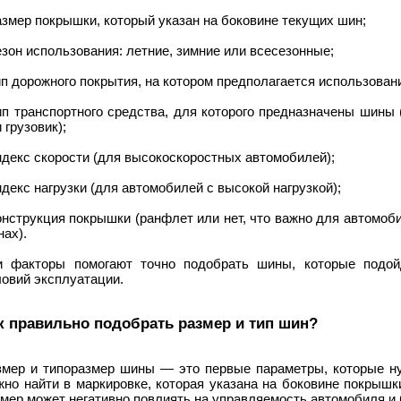
азмер покрышки, который указан на боковине текущих шин;
езон использования: летние, зимние или всесезонные;
ип дорожного покрытия, на котором предполагается использован
ип транспортного средства, для которого предназначены шины
 грузовик);
ндекс скорости (для высокоскоростных автомобилей);
ндекс нагрузки (для автомобилей с высокой нагрузкой);
онструкция покрышки (ранфлет или нет, что важно для автомоб
ах).
и факторы помогают точно подобрать шины, которые подой
овий эксплуатации.
к правильно подобрать размер и тип шин?
змер и типоразмер шины — это первые параметры, которые ну
жно найти в маркировке, которая указана на боковине покрышк
мер может негативно повлиять на управляемость автомобиля и 