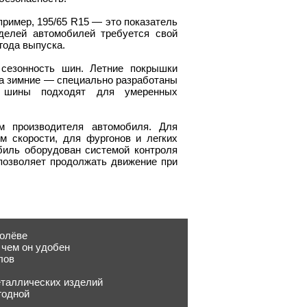
пример, 195/65 R15 — это показатель
елей автомобилей требуется свой
года выпуска.
сезонность шин. Летние покрышки
, а зимние — специально разработаны
е шины подходят для умеренных
м производителя автомобиля. Для
 скорости, для фургонов и легких
биль оборудован системой контроля
 позволяет продолжать движение при
ролёве
 чем он удобен
лов
еталлических изделий
годной