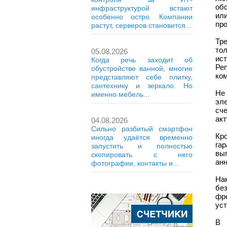
об
инфраструктурой встают
ил
особенно остро. Компании
про
растут, серверов становится...
Тр
то
05.08.2026
ис
Когда речь заходит об
Ре
обустройстве ванной, многие
ко
представляют себе плитку,
сантехнику и зеркало. Но
Не
именно мебель...
эл
сч
ак
04.08.2026
Сильно разбитый смартфон
Кр
иногда удаётся временно
га
запустить и полностью
вы
скопировать с него
анн
фотографии, контакты и...
На
бе
фр
уст
В 