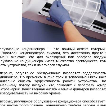
служивание кондиционера — это важный аспект, который 
льзователи кондиционеров считают, что достаточно просто 
емени включать его для охлаждения или обогрева воздуха
служивание кондиционера имеет множество преимуществ, кот
оты устройства, так и на его срок службы.
-первых, регулярное обслуживание позволяет поддерживат
ндиционера. Со временем в фильтрах и теплообменниках нака
ачительно снизить эффективность работы устройства. За
рмальному потоку воздуха, что приводит к перегреву комп
ктроэнергии. Качественная чистка и замена фильтров позволяе
изводительность на высоком уровне.
-вторых, регулярное обслуживание кондиционера способствует 
бое другое оборудование, кондиционер требует заботы и вн