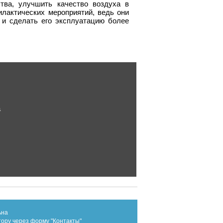
ства, улучшить качество воздуха в
лактических мероприятий, ведь они
 и сделать его эксплуатацию более
а
ьна
тору через форму "Контакты"