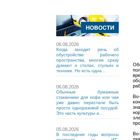
06.08.2026
Когда заходит речь об
обустройстве рабочего
пространства, многие сразу
Об
думают о столах, стульях и
по
технике. Но есть одна...
вр
об
раб
06.08.2026
Обычные бумажные
Во
стаканчики для кофе или чая
ко
уже давно перестали быть
зн
просто одноразовой посудой.
но
Это часть культуры и...
эле
про
05.08.2026
Во
В последние годы вопросы
лю
контроля за ИТ-