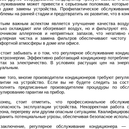
служиванием может привести к серьезным поломкам, которые
и даже замены устройства. Профилактическое обслуживани
блемы на ранней стадии и предотвратить их развитие, что в кон
етьим важным аспектом является улучшение качества возд
лько охлаждают или обогревают воздух, но и фильтруют его.
точником аллергенов и неприятных запахов, что негативно 
гулярная чистка и замена фильтров обеспечивают чистоту
мфортной атмосферы в доме или офисе.
 стоит забывать и о том, что регулярное обслуживание конди
ектроэнергии. Эффективно работающий кондиционер потребляет
етах за электричество. В условиях растущих цен на энерг
туальным.
оме того, многие производители кондиционеров требуют регул
рантии на устройство. Если вы не будете следить за сос
полнять предписанные производителем процедуры по обс
улированию гарантии на прибор.
конец, стоит отметить, что профессиональное обслужив
зопасность эксплуатации устройства. Некорректная работа 
еона, перегреву или другим опасным ситуациям. Квалифициров
ранить потенциальные угрозы, обеспечивая безопасное исполь
заключение, регулярное обслуживание кондиционера —