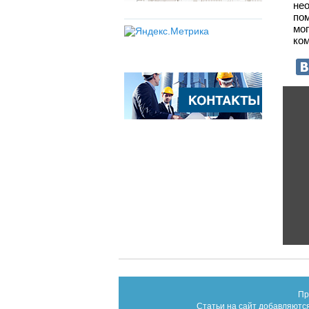
не
по
мо
ком
Пр
Статьи на сайт добавляются