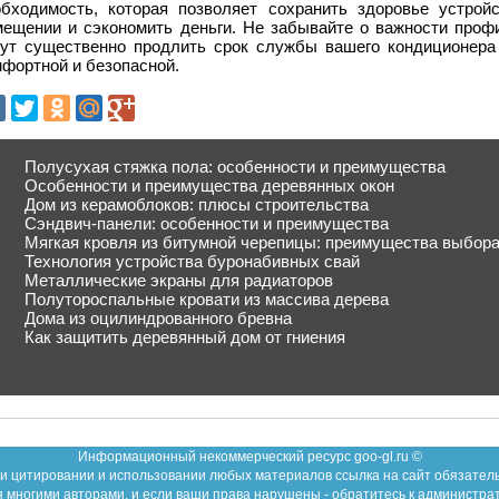
обходимость, которая позволяет сохранить здоровье устрой
мещении и сэкономить деньги. Не забывайте о важности профи
гут существенно продлить срок службы вашего кондиционера
фортной и безопасной.
Полусухая стяжка пола: особенности и преимущества
Особенности и преимущества деревянных окон
Дом из керамоблоков: плюсы строительства
Сэндвич-панели: особенности и преимущества
Мягкая кровля из битумной черепицы: преимущества выбор
Технология устройства буронабивных свай
Металлические экраны для радиаторов
Полутороспальные кровати из массива дерева
Дома из оцилиндрованного бревна
Как защитить деревянный дом от гниения
Информационный некоммерческий ресурс goo-gl.ru ©
и цитировании и использовании любых материалов ссылка на сайт обязател
 многими авторами, и если ваши права нарушены - обратитесь к администра