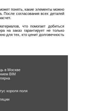
оможет понять, какие элементы можно
а. После согласования всех деталей
асчет.
териалов, что помогает добиться
ра на заказ гарантирует не только
жно для тех, кто ценит долговечность
щь в Москве
анием BIM
улярна
тус короля поля
ляции