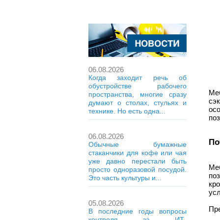
06.08.2026
Когда заходит речь об
обустройстве рабочего
Ме
пространства, многие сразу
сэ
думают о столах, стульях и
ос
технике. Но есть одна...
по
06.08.2026
По
Обычные бумажные
стаканчики для кофе или чая
уже давно перестали быть
Ме
просто одноразовой посудой.
по
Это часть культуры и...
кр
ус
05.08.2026
Пр
В последние годы вопросы
контроля за ИТ-