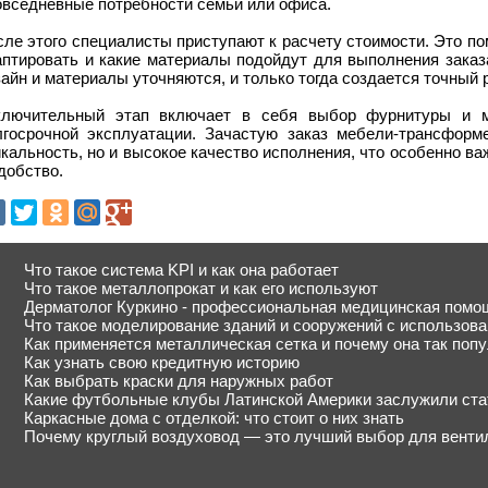
овседневные потребности семьи или офиса.
ле этого специалисты приступают к расчету стоимости. Это п
аптировать и какие материалы подойдут для выполнения заказ
айн и материалы уточняются, и только тогда создается точный р
ключительный этап включает в себя выбор фурнитуры и ма
лгосрочной эксплуатации. Зачастую заказ мебели-трансформе
кальность, но и высокое качество исполнения, что особенно ва
добство.
Что такое система KPI и как она работает
Что такое металлопрокат и как его используют
Дерматолог Куркино - профессиональная медицинская помо
Что такое моделирование зданий и сооружений с использов
Как применяется металлическая сетка и почему она так поп
Как узнать свою кредитную историю
Как выбрать краски для наружных работ
Какие футбольные клубы Латинской Америки заслужили ста
Каркасные дома с отделкой: что стоит о них знать
Почему круглый воздуховод — это лучший выбор для венти