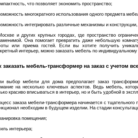
омпактность, что позволяет экономить пространство;
озможность многократного использования одного предмета мебе
озможность интегрировать различные механизмы и конструкции,
Москве и других крупных городах, где пространство ограниче
заменимой. Она помогает превратить даже небольшую комнат
боты или приема гостей. Если вы хотите получить уникал
кретный интерьер, можно заказать мебель по индивидуальному 
к заказать мебель-трансформер на заказ с учетом вс
ли выбор мебели для дома предполагает заказ трансформи
имание на несколько ключевых аспектов. Ведь мебель, котор
ько красиво вписываться в интерьер, но и быть удобной в эксп
оцесс заказа мебели-трансформера начинается с тщательного п
нкционал необходим в будущем изделии. На стадии консультац
ланировка помещения;
тиль интерьера;