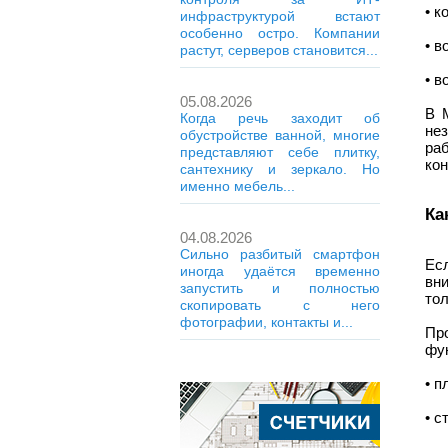
• к
инфраструктурой встают
особенно остро. Компании
• в
растут, серверов становится...
• в
05.08.2026
В 
Когда речь заходит об
не
обустройстве ванной, многие
ра
представляют себе плитку,
кон
сантехнику и зеркало. Но
именно мебель...
Ка
04.08.2026
Сильно разбитый смартфон
Ес
иногда удаётся временно
вн
запустить и полностью
тол
скопировать с него
фотографии, контакты и...
Пр
фу
• п
• с