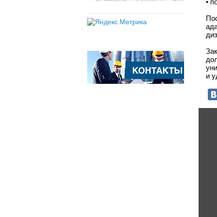
• п
Пос
ад
диз
За
до
уни
и у