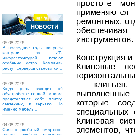
простоте мо
применяютс
ремонтных, от
обеспечива
инструментов.
05.08.2026
В последние годы вопросы
контроля за ИТ-
Конструкция и
инфраструктурой встают
особенно остро. Компании
Клиновые ле
растут, серверов становится...
горизонтальны
— клиньев.
05.08.2026
Когда речь заходит об
выполненные 
обустройстве ванной, многие
представляют себе плитку,
которые со
сантехнику и зеркало. Но
специальных 
именно мебель...
Клиновая сис
04.08.2026
элементов, чт
Сильно разбитый смартфон
иногда удаётся временно