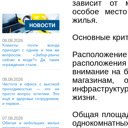
зависит от 
особое место
жилья.
Основные кри
08.08.2026
Клиенты почти всегда
приходят с одним и тем же
Расположен
вопросом: «Забор-ранчо
сейчас в моде?» Да, такие
расположения
ограждения стали...
внимание на б
магазинам, 
08.08.2026
Чистота в офисе с высокой
инфраструкт
проходимостью — это не
просто вопрос эстетики. Это
жизни.
ещё и здоровье сотрудников,
и первое...
Общая площад
07.08.2026
однокомнатных
Обитая в небольших жилых
пространствах, многие