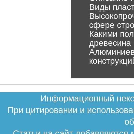
Виды пласт
Высокопроч
сфере стр
Какими по
древесина 
Алюминиева
конструкци
Информационный неком
При цитировании и использова
об
Статьи на сайт добавляются 