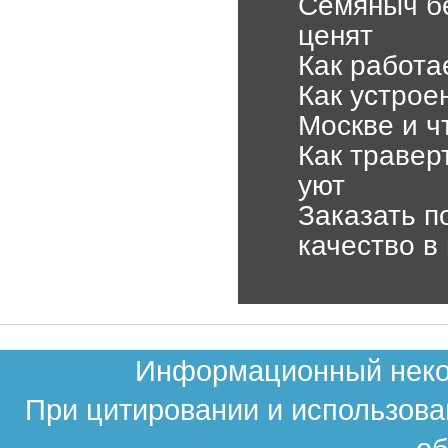
Семяныч бе
ценят
Как работа
Как устрое
Москве и ч
Как травер
уют
Заказать п
качество в
Информационный неком
При цитировании и использова