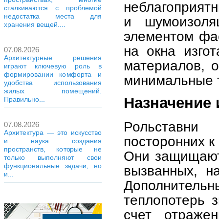
неблагоприятн
сталкиваются с проблемой
недостатка места для
и шумоизоля
хранения вещей....
элементом фа
на окна изго
07.08.2026
Архитектурные решения
материалов, 
играют ключевую роль в
формировании комфорта и
минимальные т
удобства использования
жилых помещений.
Назначение 
Правильно...
Рольставни
07.08.2026
Архитектура — это искусство
посторонних к
и наука создания
пространств, которые не
Они защищают
только выполняют свои
функциональные задачи, но
вызванных, н
и...
Дополнительн
теплопотерь 
счет отражен