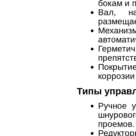
бокам и 
Вал, н
размещае
Механиз
автомати
Гермети
препятст
Покрыт
коррозии
Типы управ
Ручное 
шнурово
проемов.
Редукто