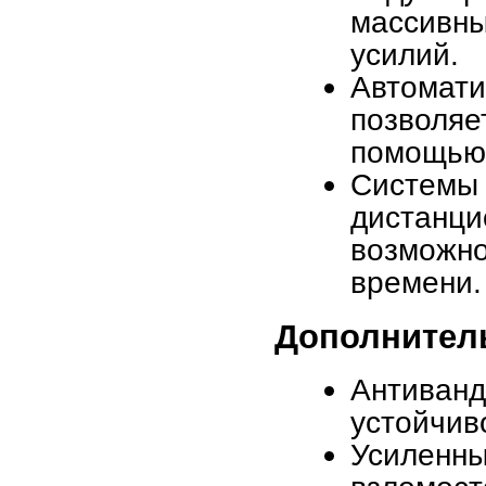
массивны
усилий.
Автомати
позволяе
помощью 
Систем
дистанц
возможн
времени.
Дополнител
Антива
устойчив
Усилен