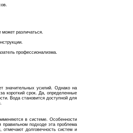
сов.
е может различаться.
нструкции.
азатель профессионализма.
ет значительных усилий. Однако на
а короткий срок. Да, определенные
ости. Вода становится доступной для
.
рименяются в системе. Особенности
ри правильном подходе эта проблема
, отмечают долговечность систем и