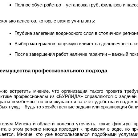
Полное обустройство – установка труб, фильтров и насо
колько аспектов, которые важно учитывать:
Глубина залегания водоносного слоя в столичном регион
Выбор материалов напрямую влияет на долговечность ко
После завершения работ наличие гарантии – важный пок
еимущества профессионального подхода
жно встретить мнение, что организация такого проекта требу
актике профессионалы из «БУРЛИДА» справляются с задачей з
раты неизбежны, но они окупаются за счет удобства и надежн
ых нужд – будь то хозяйственные задачи или организация бани
телям Минска и области полезно уточнять, какие фильтры п
унта в этом регионе иногда приводят к примесям в воде, но п
шается. Многие, кто уже воспользовался подобными услугами