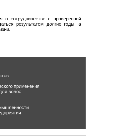
я о сотрудничестве с проверенной
аться результатом долгие годы, а
изни.
атов
еского применения
для волос
омышленности
едприятии