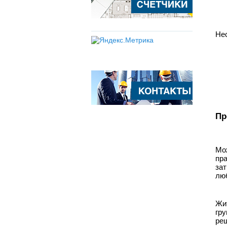
Нес
Пр
Мо
пр
зат
люб
Жи
гр
ре