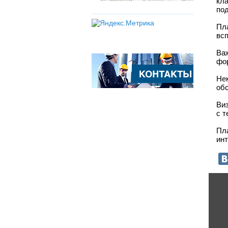
кла
под
Пл
всп
Ва
фор
Не
обс
Виз
с т
Пл
инт