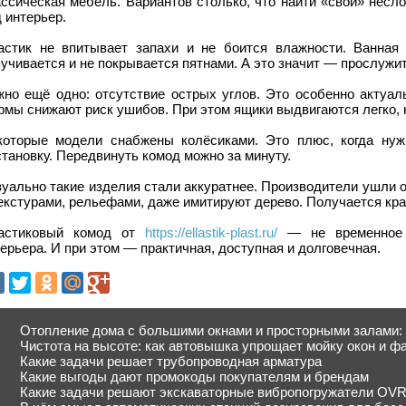
ссическая мебель. Вариантов столько, что найти «свой» несл
 интерьер.
астик не впитывает запахи и не боится влажности. Ванная
учивается и не покрывается пятнами. А это значит — прослужит
жно ещё одно: отсутствие острых углов. Это особенно актуал
мы снижают риск ушибов. При этом ящики выдвигаются легко, не
которые модели снабжены колёсиками. Это плюс, когда нуж
тановку. Передвинуть комод можно за минуту.
уально такие изделия стали аккуратнее. Производители ушли 
екстурами, рельефами, даже имитируют дерево. Получается кра
астиковый комод от
https://ellastik-plast.ru/
— не временное 
ерьера. И при этом — практичная, доступная и долговечная.
Отопление дома с большими окнами и просторными залами:
Чистота на высоте: как автовышка упрощает мойку окон и ф
Какие задачи решает трубопроводная арматура
Какие выгоды дают промокоды покупателям и брендам
Какие задачи решают экскаваторные вибропогружатели OV