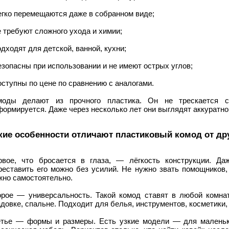
егко перемещаются даже в собранном виде;
е требуют сложного ухода и химии;
одходят для детской, ванной, кухни;
езопасны при использовании и не имеют острых углов;
оступны по цене по сравнению с аналогами.
моды делают из прочного пластика. Он не трескается 
ормируется. Даже через несколько лет они выглядят аккуратно
кие особенности отличают пластиковый комод от др
рвое, что бросается в глаза, — лёгкость конструкции. Да
реставить его можно без усилий. Не нужно звать помощников,
жно самостоятельно.
орое — универсальность. Такой комод ставят в любой комнат
довке, спальне. Подходит для белья, инструментов, косметики,
етье — формы и размеры. Есть узкие модели — для маленьк