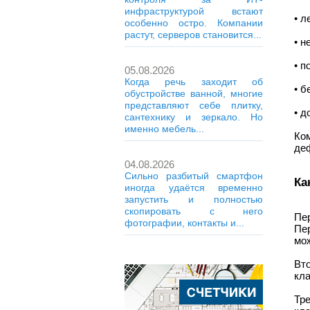
инфраструктурой встают
• л
особенно остро. Компании
растут, серверов становится...
• н
• п
05.08.2026
Когда речь заходит об
• б
обустройстве ванной, многие
представляют себе плитку,
• д
сантехнику и зеркало. Но
именно мебель...
Ко
деф
04.08.2026
Сильно разбитый смартфон
Ка
иногда удаётся временно
запустить и полностью
скопировать с него
Пе
фотографии, контакты и...
Пе
мо
Вт
кла
Тр