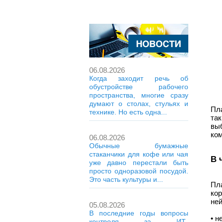
06.08.2026
Когда заходит речь об
обустройстве рабочего
пространства, многие сразу
думают о столах, стульях и
Пл
технике. Но есть одна...
та
вы
ком
06.08.2026
Обычные бумажные
стаканчики для кофе или чая
В 
уже давно перестали быть
просто одноразовой посудой.
Это часть культуры и...
Пл
ко
ней
05.08.2026
В последние годы вопросы
• н
контроля за ИТ-