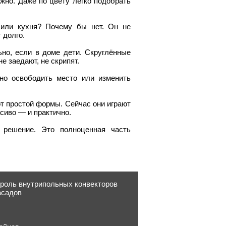
ожно. Даже по цвету легко подобрать
 или кухня? Почему бы нет. Он не
 долго.
ьно, если в доме дети. Скруглённые
 заедают, не скрипят.
но освободить место или изменить
от простой формы. Сейчас они играют
сиво — и практично.
решение. Это полноценная часть
 роль внутрипольных конвекторов
асадов
R