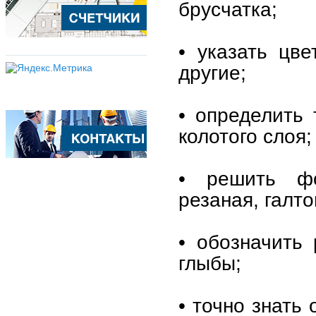
брусчатка;
• указать цве
другие;
• определить 
колотого слоя;
• решить фо
резаная, галто
• обозначить
глыбы;
• точно знать