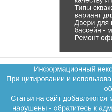
качеству и
Типы скваж
вариант дл
Двери для 
бассейн - 
Ремонт офи
Информационный неком
При цитировании и использова
об
Статьи на сайт добавляются 
нарушены - обратитесь к ад