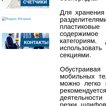
Для хранения
разделител
пластиковые 
содержимое
категориям.
использоват
секциями.
Обустраива
мобильных те
можно легко 
рекомендуетс
деятельност
резки, шлифов