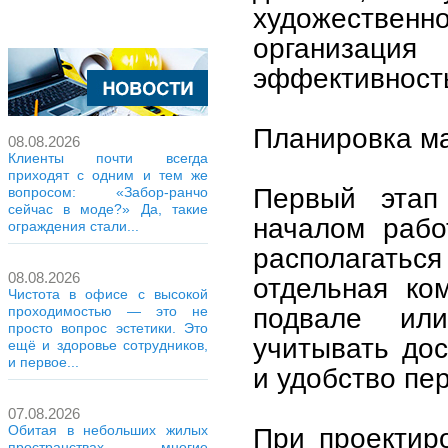
художестве
организация
эффективность
Планировка м
08.08.2026
Клиенты почти всегда
приходят с одним и тем же
Первый этап
вопросом: «Забор-ранчо
сейчас в моде?» Да, такие
началом рабо
ограждения стали...
располагать
08.08.2026
отдельная ко
Чистота в офисе с высокой
подвале или
проходимостью — это не
просто вопрос эстетики. Это
учитывать дос
ещё и здоровье сотрудников,
и первое...
и удобство пе
07.08.2026
При проектир
Обитая в небольших жилых
пространствах, многие