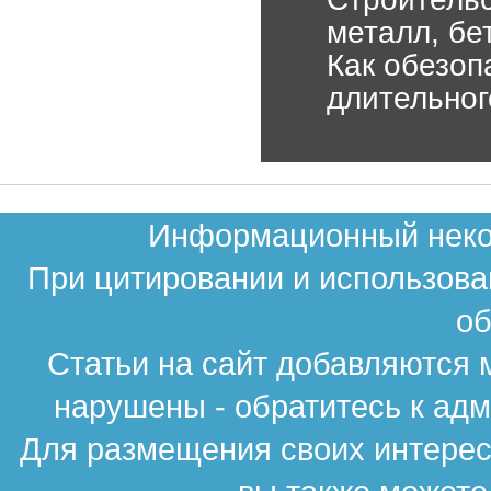
металл, бе
Как обезоп
длительног
Информационный неком
При цитировании и использова
об
Статьи на сайт добавляются 
нарушены - обратитесь к ад
Для размещения своих интересн