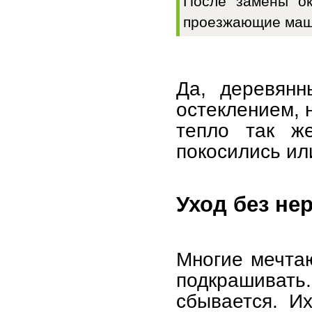
После замены ок
проезжающие маш
Да, деревянн
остеклением, 
тепло так ж
покосились ил
Уход без не
Многие мечтаю
подкрашива
сбывается. И