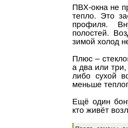
ПВХ-окна не п
тепло. Это за
профиля. В
полостей. Воз
зимой холод н
Плюс – стекло
а два или три
либо сухой во
меньше теплоп
Ещё один бон
кто живёт воз