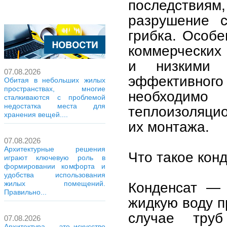
последствия
разрушение с
грибка. Особе
коммерческих 
и низкими 
07.08.2026
эффективно
Обитая в небольших жилых
пространствах, многие
необходи
сталкиваются с проблемой
недостатка места для
теплоизоляци
хранения вещей....
их монтажа.
07.08.2026
Архитектурные решения
Что такое кон
играют ключевую роль в
формировании комфорта и
удобства использования
Конденсат — 
жилых помещений.
Правильно...
жидкую воду п
случае тру
07.08.2026
Архитектура — это искусство