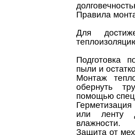
долговечность
Правила монт
Для достиж
теплоизоляцию
Подготовка п
пыли и остатк
Монтаж тепло
обернуть тр
помощью специ
Герметизация 
или ленту д
влажности.
Защита от мех