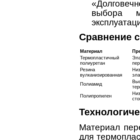
«Долговечн
выбора 
эксплуатац
Сравнение 
Материал
Пр
Термопластичный
Эла
полиуретан
пер
Резина
Ни
вулканизированная
эла
В
Полиамид
тер
Ни
Полипропилен
сто
Технологиче
Материал пер
для термоплас