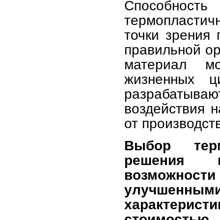
Способность 
термопласти
точки зрения 
правильной ор
материал мо
жизненных ц
разрабатываю
воздействия 
от производст
Выбор терм
решения и
возможнос
улучшен
характерис
стоимостью