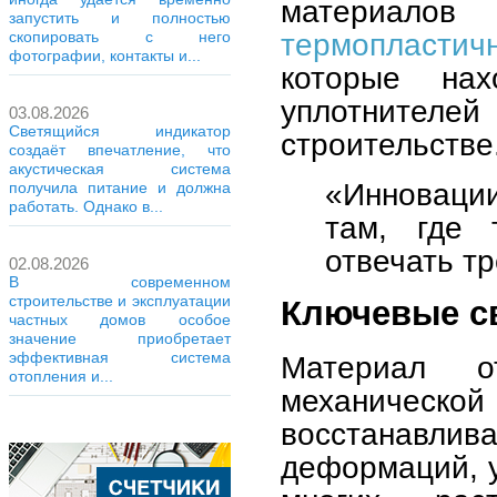
материало
запустить и полностью
термопласти
скопировать с него
фотографии, контакты и...
которые нах
уплотнителе
03.08.2026
Светящийся индикатор
строительстве
создаёт впечатление, что
акустическая система
«Инноваци
получила питание и должна
работать. Однако в...
там, где 
отвечать т
02.08.2026
В современном
строительстве и эксплуатации
Ключевые св
частных домов особое
значение приобретает
эффективная система
Материал о
отопления и...
механической 
восстанавл
деформаций, у