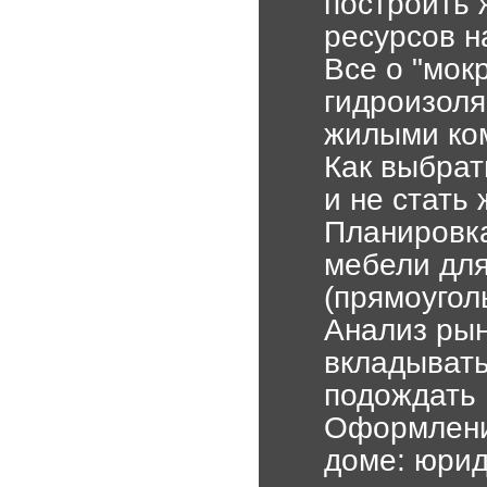
построить 
ресурсов н
Все о "мок
гидроизоля
жилыми ко
Как выбрат
и не стать
Планировка
мебели дл
(прямоугол
Анализ рын
вкладывать
подождать
Оформлени
доме: юри