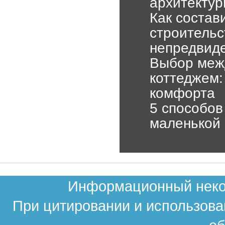
архитекту
Как состав
строительс
непредвид
Выбор межд
коттеджем:
комфорта
5 способов
маленькой 
Информационный неком
При цитировании и использова