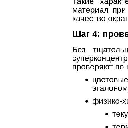
Такие характ
материал при
качество окра
Шаг 4: пров
Без тщательн
суперконцен
проверяют по 
цветовы
эталоном
физико-х
тек
тер