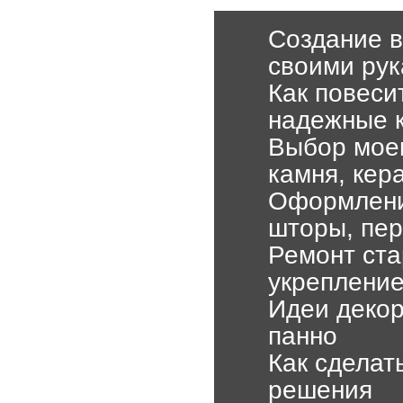
Создание в
своими ру
Как повеси
надежные 
Выбор моек
камня, кер
Оформлени
шторы, пер
Ремонт ста
укрепление
Идеи декор
панно
Как сделат
решения