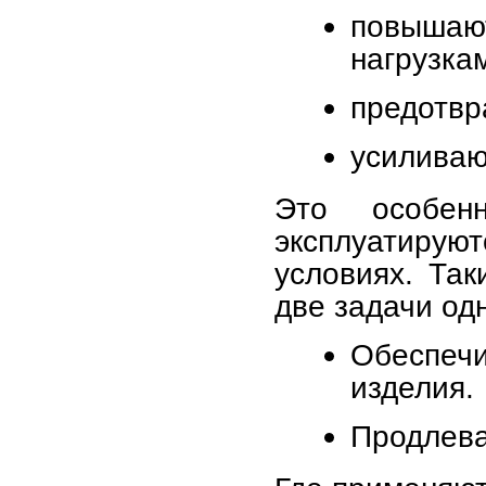
повышаю
нагрузка
предотвр
усиливаю
Это особен
эксплуатируют
условиях. Та
две задачи од
Обеспеч
изделия.
Продлева