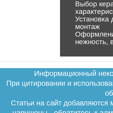
Выбор кера
характерис
Установка 
монтаж
Оформление
нежность, 
Информационный неком
При цитировании и использова
об
Статьи на сайт добавляются 
нарушены - обратитесь к ад