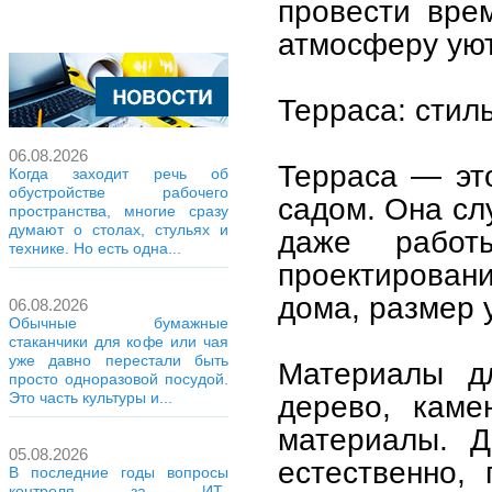
провести вре
атмосферу уют
Терраса: стил
06.08.2026
Терраса — эт
Когда заходит речь об
обустройстве рабочего
садом. Она сл
пространства, многие сразу
думают о столах, стульях и
даже рабо
технике. Но есть одна...
проектирован
дома, размер 
06.08.2026
Обычные бумажные
стаканчики для кофе или чая
уже давно перестали быть
Материалы д
просто одноразовой посудой.
дерево, каме
Это часть культуры и...
материалы. Д
05.08.2026
естественно, 
В последние годы вопросы
контроля за ИТ-