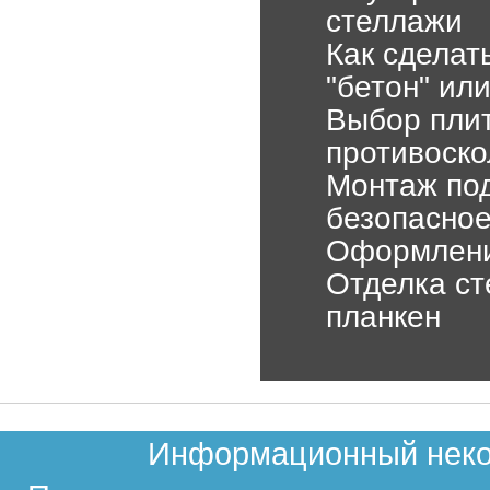
стеллажи
Как сделат
"бетон" ил
Выбор плит
противоско
Монтаж под
безопасное
Оформление
Отделка ст
планкен
Информационный неком