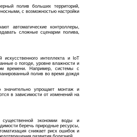
ерный полив больших территорий,
еносными, с возможностью настройки
ают автоматические контроллеры,
здавать сложные сценарии полива,
 искусственного интеллекта и IoT
анные о погоде, уровне влажности и
ом времени. Например, системы с
ланированный полив во время дождя
о значительно упрощает монтаж и
тся в зависимости от изменений на
т существенной экономии воды и
одимости беречь природные ресурсы,
втоматизация снижает риск ошибок и
редотвращения развития болезней.