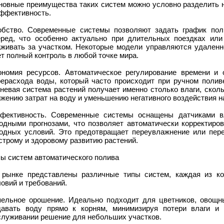
новные преимущества таких систем можно условно разделить на
эффективность.
обство. Современные системы позволяют задать график пол
еред, что особенно актуально при длительных поездках или
аживать за участком. Некоторые модели управляются удаленн
т полный контроль в любой точке мира.
ономия ресурсов. Автоматическое регулирование времени и 
рерасхода воды, который часто происходит при ручном поливе
невая система растений получает именно столько влаги, скол
жению затрат на воду и уменьшению негативного воздействия 
фективность. Современные системы оснащены датчиками в
годными прогнозами, что позволяет автоматически корректиро
годных условий. Это предотвращает переувлажнение или пер
трому и здоровому развитию растений.
пы систем автоматического полива
 рынке представлены различные типы систем, каждая из к
овий и требований.
пельное орошение. Идеально подходит для цветников, овощны
давать воду прямо к корням, минимизируя потери влаги и 
служивании решение для небольших участков.