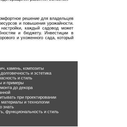
комфортное решение для владельцев
ресурсов и повышения урожайности.
 настройки, каждый садовод может
бностям и бюджету. Инвестиции в
орового и ухоженного сада, который
ич, камень, композиты
долговечность и эстетика
пасность и стиль
ты и примеры
монта до декора
анной
читывать при проектировании
 материалы и технологии
о знать
ь, функциональность и стиль