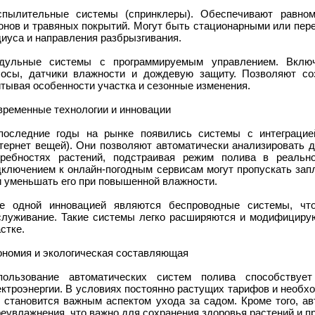
спылительные системы (спринклеры). Обеспечивают равном
зонов и травяных покрытий. Могут быть стационарными или пер
иуса и направления разбрызгивания.
дульные системы с программируемым управлением. Включ
сосы, датчики влажности и дождевую защиту. Позволяют со
тывая особенности участка и сезонные изменения.
временные технологии и инновации
последние годы на рынке появились системы с интеграцией
нтернет вещей). Они позволяют автоматически анализировать д
требностях растений, подстраивая режим полива в реальн
дключением к онлайн-погодным сервисам могут пропускать зап
и уменьшать его при повышенной влажности.
е одной инновацией являются беспроводные системы, чт
служивание. Такие системы легко расширяются и модифицирую
стке.
ономия и экологическая составляющая
пользование автоматических систем полива способствуе
ектроэнергии. В условиях постоянно растущих тарифов и необх
о становится важным аспектом ухода за садом. Кроме того, а
еувлажнения, что важно для сохранения здоровья растений и п