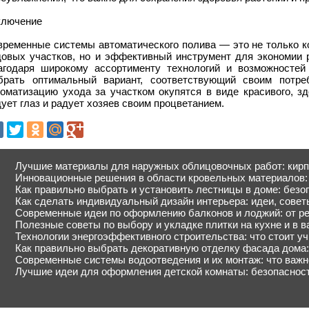
ключение
временные системы автоматического полива — это не только 
довых участков, но и эффективный инструмент для экономии 
агодаря широкому ассортименту технологий и возможностей
брать оптимальный вариант, соответствующий своим потре
томатизацию ухода за участком окупятся в виде красивого, зд
ует глаз и радует хозяев своим процветанием.
Лучшие материалы для наружных облицовочных работ: кирп
Инновационные решения в области кровельных материалов: 
Как правильно выбрать и установить лестницы в доме: безо
Как сделать индивидуальный дизайн интерьера: идеи, сове
Современные идеи по оформлению балконов и лоджий: от ре
Полезные советы по выбору и укладке плитки на кухне и в в
Технологии энергоэффективного строительства: что стоит у
Как правильно выбрать декоративную отделку фасада дома:
Современные системы водоотведения и их монтаж: что важн
Лучшие идеи для оформления детской комнаты: безопасност