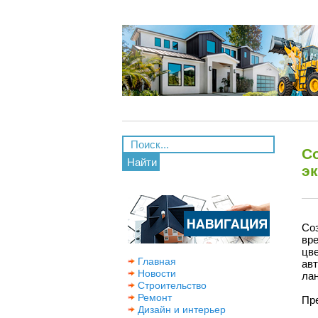
С
Найти
э
Со
вр
цв
Главная
ав
Новости
ла
Строительство
Ремонт
Пр
Дизайн и интерьер