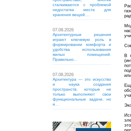
сталкиваются с проблемой
Ра
недостатка места для
га
хранения вещей....
рад
Мо
07.08.2026
на
Архитектурные решения
учи
играют ключевую роль в
формировании комфорта и
Со
удобства использования
жилых помещений.
В 
Правильно...
(и
по
по
07.08.2026
ил
Архитектура — это искусство
и наука создания
Ещ
пространств, которые не
об
только выполняют свои
уча
функциональные задачи, но
и...
Эк
Ис
эл
эт
пер