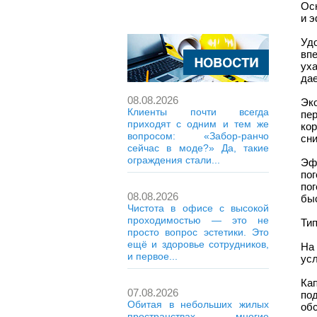
Ос
и 
Уд
вп
ух
дае
08.08.2026
Эк
Клиенты почти всегда
пе
приходят с одним и тем же
кор
вопросом: «Забор-ранчо
сни
сейчас в моде?» Да, такие
ограждения стали...
Эф
по
по
08.08.2026
быс
Чистота в офисе с высокой
проходимостью — это не
Ти
просто вопрос эстетики. Это
ещё и здоровье сотрудников,
На
и первое...
усл
Ка
07.08.2026
по
Обитая в небольших жилых
об
пространствах, многие