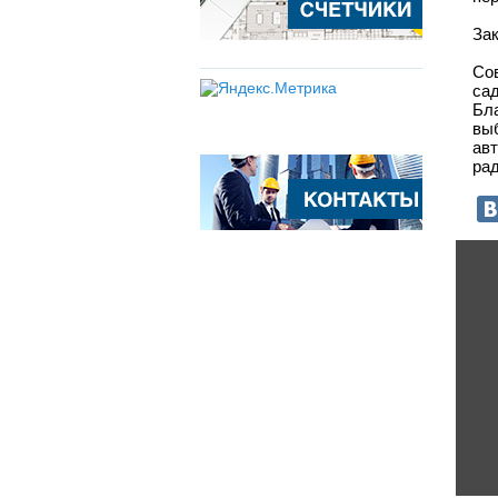
За
Со
са
Бл
вы
ав
рад