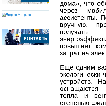
дома», что об
через моби
ассистенты. П
вручную, пр
получать 
энергоэффек
повышает ком
затрат на эле
Еще одним ва
экологически 
устройств. Н
оснащаются 
тепла и вен
степенью филь