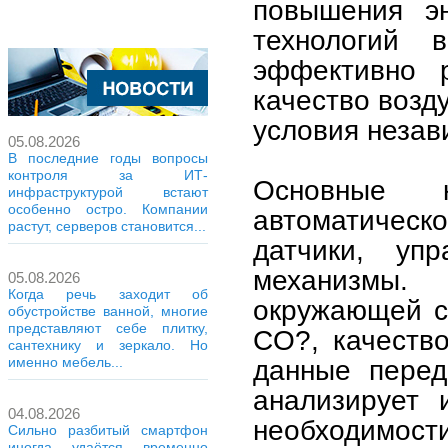
повышения эн
технологий 
эффективно р
качество возд
условия незав
05.08.2026
В последние годы вопросы
контроля за ИТ-
Основные к
инфраструктурой встают
особенно остро. Компании
автоматичес
растут, серверов становится...
датчики, уп
механизмы
05.08.2026
Когда речь заходит об
окружающей ср
обустройстве ванной, многие
представляют себе плитку,
CO?, качеств
сантехнику и зеркало. Но
данные перед
именно мебель...
анализирует
04.08.2026
необходимост
Сильно разбитый смартфон
иногда удаётся временно