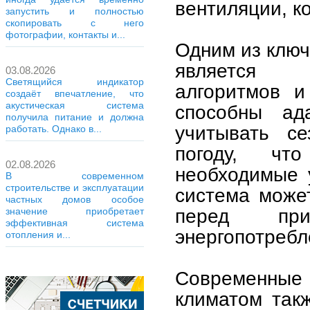
вентиляции, к
запустить и полностью
скопировать с него
фотографии, контакты и...
Одним из клю
является и
03.08.2026
Светящийся индикатор
алгоритмов и
создаёт впечатление, что
акустическая система
способны ад
получила питание и должна
учитывать се
работать. Однако в...
погоду, чт
02.08.2026
необходимые 
В современном
строительстве и эксплуатации
система може
частных домов особое
перед пр
значение приобретает
эффективная система
энергопотребл
отопления и...
Современные 
климатом так