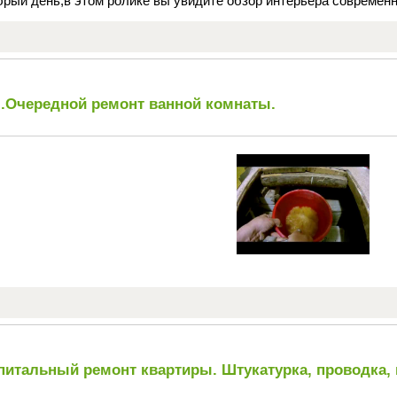
рый день,в этом ролике вы увидите обзор интерьера современно
).Очередной ремонт ванной комнаты.
питальный ремонт квартиры. Штукатурка, проводка,