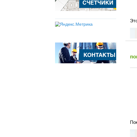
Эт
по
Пок