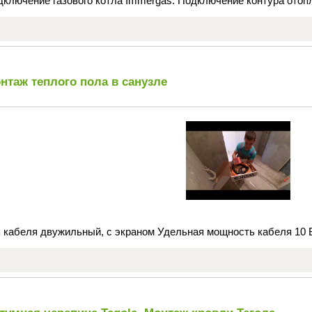
ключение газового котла Immergas. Подключение контура отопл
нтаж теплого пола в санузле
 кабеля двужильный, с экраном Удельная мощность кабеля 10 В