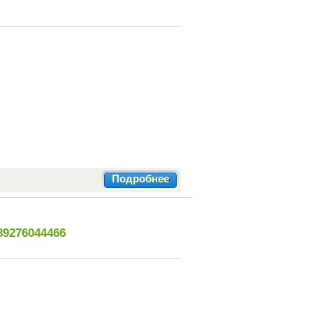
Подробнее
89276044466