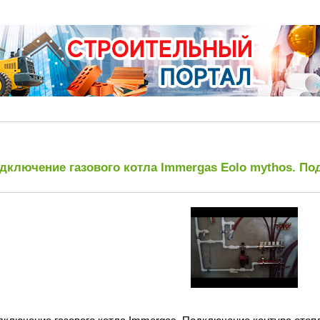
дключение газового котла Immergas Eolo mythos. По