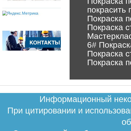
Покраска п
покрасить 
Покраска п
Покраска с
Мастерклас
6# Покраск
Покраска с
Покраска п
Информационный неком
При цитировании и использова
об