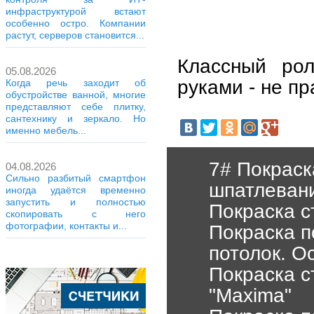
инфраструктурой встают
особенно остро. Компании
растут, серверов становится...
Классный рол
05.08.2026
руками - не п
Когда речь заходит об
обустройстве ванной, многие
представляют себе плитку,
сантехнику и зеркало. Но
именно мебель...
7# Покраск
04.08.2026
Сильно разбитый смартфон
шпатлеван
иногда удаётся временно
запустить и полностью
Покраска с
скопировать с него
фотографии, контакты и...
Покраска п
потолок. О
Покраска с
"Maxima"