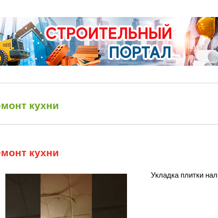
емонт кухни
емонт кухни
Укладка плитки нал