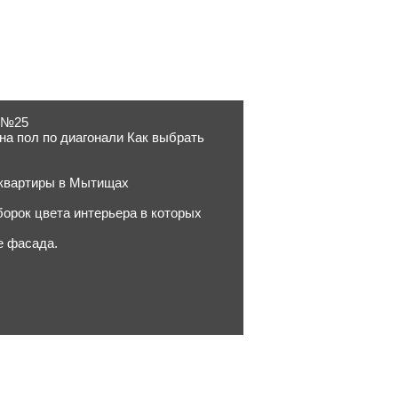
в №25
а пол по диагонали Как выбрать
 квартиры в Мытищах
борок цвета интерьера в которых
е фасада.