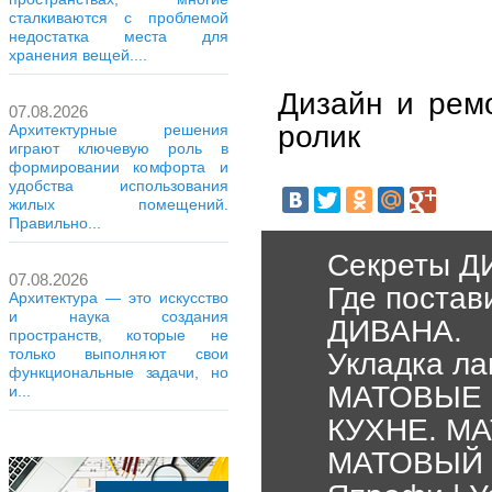
сталкиваются с проблемой
недостатка места для
хранения вещей....
Дизайн и рем
07.08.2026
ролик
Архитектурные решения
играют ключевую роль в
формировании комфорта и
удобства использования
жилых помещений.
Правильно...
Секреты Д
07.08.2026
Где постав
Архитектура — это искусство
и наука создания
ДИВАНА.
пространств, которые не
только выполняют свои
Укладка ла
функциональные задачи, но
МАТОВЫЕ 
и...
КУХНЕ. М
МАТОВЫЙ 