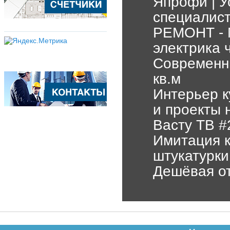
Япрофи | У
специалис
РЕМОНТ - 
электрика 
Современн
кв.м
Интерьер к
и проекты 
Васту ТВ #
Имитация к
штукатурки
Дешёвая от