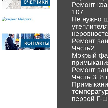
Ремонт ква
107
Не нужно ш
утеплителя
неровност
Ремонт ва
Часть2
Мокрый фас
примыкания
Ремонт ван
Часть 3. 8 
Примыкание
температур
первой Г-ш