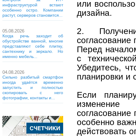
или воспольз
инфраструктурой встают
особенно остро. Компании
дизайна.
растут, серверов становится...
2. Получен
05.08.2026
Когда речь заходит об
согласование 
обустройстве ванной, многие
представляют себе плитку,
Перед начало
сантехнику и зеркало. Но
с техническо
именно мебель...
Убедитесь, чт
04.08.2026
планировки и 
Сильно разбитый смартфон
иногда удаётся временно
запустить и полностью
Если планиру
скопировать с него
фотографии, контакты и...
изменение 
согласование 
особенно важн
действовать о