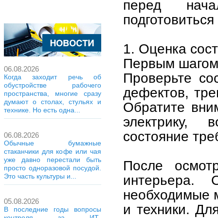
перед нач
подготовиться
1. Оценка сос
Первым шагом 
06.08.2026
Проверьте сос
Когда заходит речь об
обустройстве рабочего
дефектов, тре
пространства, многие сразу
думают о столах, стульях и
Обратите вни
технике. Но есть одна...
электрику, 
состояние тре
06.08.2026
Обычные бумажные
стаканчики для кофе или чая
уже давно перестали быть
После осмот
просто одноразовой посудой.
интерьера. 
Это часть культуры и...
необходимые 
05.08.2026
и техники. Дл
В последние годы вопросы
контроля за ИТ-