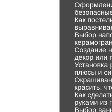
Оформление
безопасные
Как постел
выравниван
Выбор напо
керамогран
Создание н
декор или 
Установка 
плюсы и с
Окрашивани
красить, ч
Как сделат
руками из 
Выбор ванн