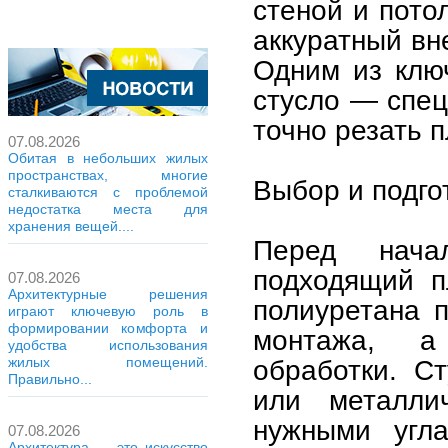
стеной и пото
аккуратный вн
Одним из клю
стусло — спе
точно резать 
07.08.2026
Обитая в небольших жилых
пространствах, многие
Выбор и подго
сталкиваются с проблемой
недостатка места для
хранения вещей....
Перед нача
подходящий п
07.08.2026
Архитектурные решения
полиуретана п
играют ключевую роль в
формировании комфорта и
монтажа, а
удобства использования
обработки. С
жилых помещений.
Правильно...
или металли
нужными угл
07.08.2026
Архитектура — это искусство