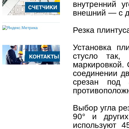
внутренний у
внешний — с д
Резка плинтус
Установка пл
стусло так,
маркировкой. 
соединении дв
срезан под
противополож
Выбор угла ре
90° и других
используют 4