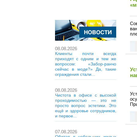
«м
Со
ва
пле
08.08.2026
Клиенты почти всегда
приходят с одним и тем же
вопросом: «Забор-ранчо
сейчас в моде?» Да, такие
Ус
ограждения стали...
на
08.08.2026
Ус
Чистота в офисе с высокой
ос
проходимостью — это не
Пра
просто вопрос эстетики. Это
ещё и здоровье сотрудников,
и первое...
07.08.2026
Обитая в небольших жилых