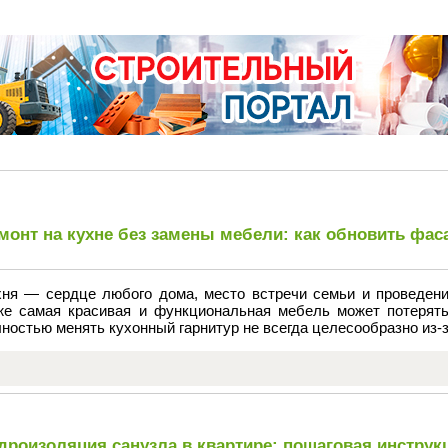
монт на кухне без замены мебели: как обновить фас
хня — сердце любого дома, место встречи семьи и проведен
же самая красивая и функциональная мебель может потерять
ностью менять кухонный гарнитур не всегда целесообразно из-з
дроизоляция санузла в квартире: пошаговая инстру