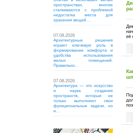
Де
пространствах, многие
ра
сталкиваются с проблемой
недостатка места для
хранения вещей....
Де
на
07.08.2026
её 
Архитектурные решения
играют ключевую роль в
формировании комфорта и
удобства использования
жилых помещений.
Правильно...
Ка
шп
07.08.2026
Архитектура — это искусство
и наука создания
По
пространств, которые не
дол
только выполняют свои
поз
функциональные задачи, но
и...