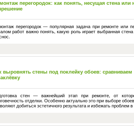
монтаж перегородок: как понять, несущая стена или н
зрешение
монтаж перегородок — популярная задача при ремонте или п
чалом работ важно понять, какую роль играет выбранная стена
снос.
к выровнять стены под поклейку обоев: сравниваем 
аклёвку
дготовка стен — важнейший этап при ремонте, от котор
говечность отделки. Особенно актуально это при выборе обое
воляют добиться эстетичного результата и избежать проблем в