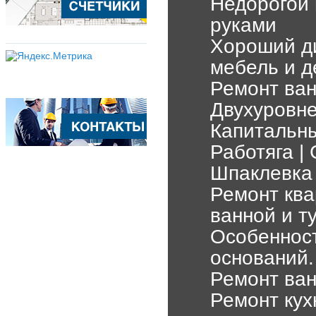
Недорогой
руками
Хороший д
мебель и д
Ремонт ван
Двухуровне
Капитальн
Работяга |
Шпаклевка 
Ремонт ква
ванной и т
Особеннос
оснований.
Ремонт ван
Ремонт кух