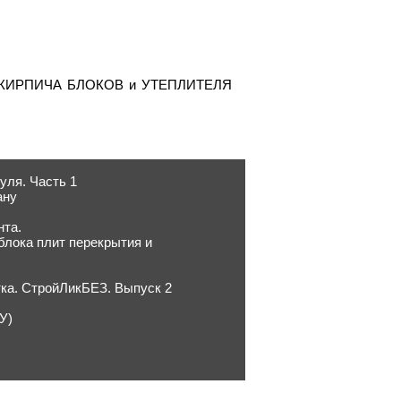
сть КИРПИЧА БЛОКОВ и УТЕПЛИТЕЛЯ
уля. Часть 1
ану
нта.
блока плит перекрытия и
тка. СтройЛикБЕЗ. Выпуск 2
У)