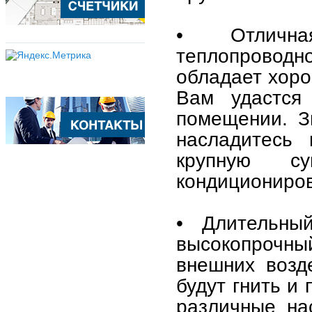
• Отлична
теплопроводн
обладает хор
Вам удастся
помещении. З
насладитесь 
крупную с
кондициониров
• Длительны
высокопрочны
внешних возд
будут гнить и
различные на