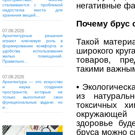
негативные ф
сталкиваются с проблемой
недостатка места для
хранения вещей....
Почему брус 
07.08.2026
Архитектурные решения
Такой матери
играют ключевую роль в
формировании комфорта и
широкого круг
удобства использования
жилых помещений.
товаров, пр
Правильно...
такими важным
07.08.2026
Архитектура — это искусство
• Экологическ
и наука создания
пространств, которые не
из натураль
только выполняют свои
функциональные задачи, но
токсичных хи
и...
окружающей
здоровье буд
бруса можно с