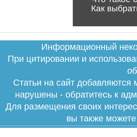
Как выбрат
Информационный неком
При цитировании и использова
об
Статьи на сайт добавляются 
нарушены - обратитесь к ад
Для размещения своих интересн
вы также можете